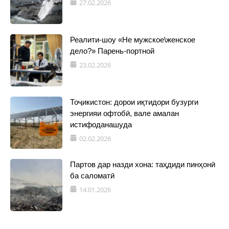
27.02.2026
Реалити-шоу «Не мужское\женское
дело?» Парень-портной
23.02.2026
Тоҷикистон: дорои иқтидори бузурги
энергияи офтобӣ, вале амалан
истифоданашуда
02.02.2026
Партов дар назди хона: таҳдиди пинҳонӣ
ба саломатӣ
14.01.2026