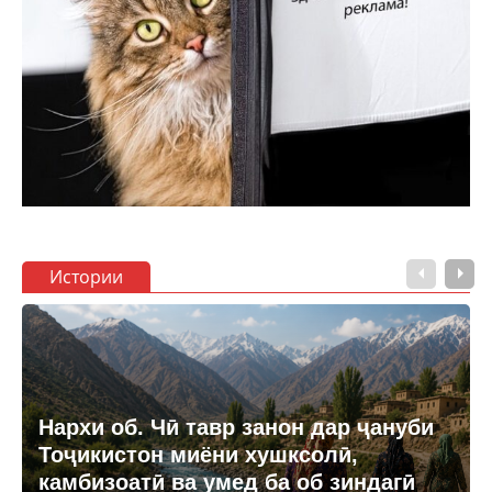
Истории
Нархи об. Чӣ тавр занон дар ҷануби
Тоҷикистон миёни хушксолӣ,
камбизоатӣ ва умед ба об зиндагӣ