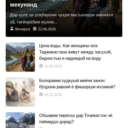
мекунанд
Дар ҳоле ки роҳбарони ҷаҳон масъалаҳои амнияти
об, тағйирёбии иқлим...
Вечерка
22.06.2026
Цена воды. Как женщины юга
Таджикистана живут между засухой,
бедностью и надеждой на воду
22.06.2026
Болоравии худкушӣ миёни занон:
бӯҳрони равонӣ ё фишорҳои иҷтимоӣ?
05.03.2026
Обшавии пиряхҳо дар Тоҷикистон чӣ
паёмадҳо дорад?