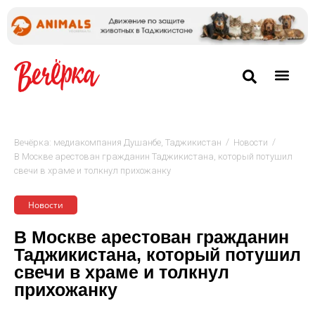
/
/
Вечёрка: медиакомпания Душанбе, Таджикистан
Новости
В Москве арестован гражданин Таджикистана, который потушил
свечи в храме и толкнул прихожанку
Новости
В Москве арестован гражданин
Таджикистана, который потушил
свечи в храме и толкнул
прихожанку