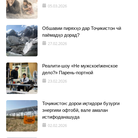
05.03.2026
Обшавии пиряхҳо дар Тоҷикистон чӣ
паёмадҳо дорад?
27.02.2026
Реалити-шоу «Не мужское\женское
дело?» Парень-портной
23.02.2026
Тоҷикистон: дорои иқтидори бузурги
энергияи офтобӣ, вале амалан
истифоданашуда
02.02.2026