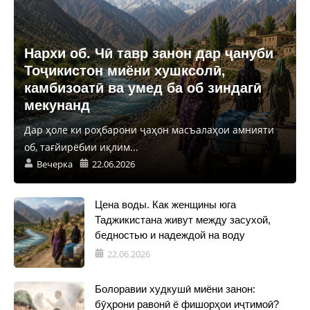
Нархи об. Чӣ тавр занон дар ҷануби
Тоҷикистон миёни хушксолӣ,
камбизоатӣ ва умед ба об зиндагӣ
мекунанд
Дар ҳоле ки роҳбарони ҷаҳон масъалаҳои амнияти
об, тағйирёбии иқлим...
Вечерка
22.06.2026
Цена воды. Как женщины юга
Таджикистана живут между засухой,
бедностью и надеждой на воду
22.06.2026
Болоравии худкушӣ миёни занон:
бӯҳрони равонӣ ё фишорҳои иҷтимоӣ?