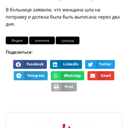
В больнице заявили, что женщина шла на
поправку и должна была быть выписана через два
дня.
Индия
клиника
суицид
Поделиться:
Facebook
LinkedIn
Twitter
Telegram
WhatsApp
Email
Print