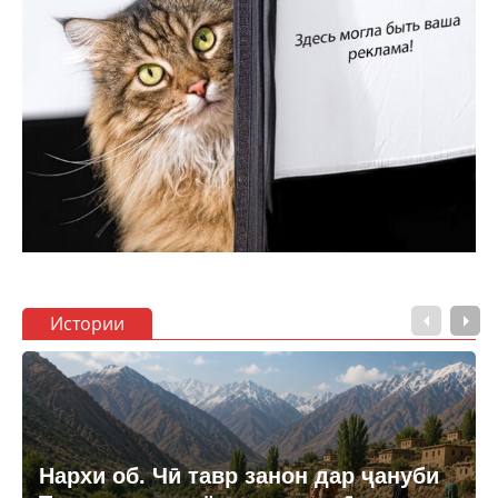
Истории
Нархи об. Чӣ тавр занон дар ҷануби