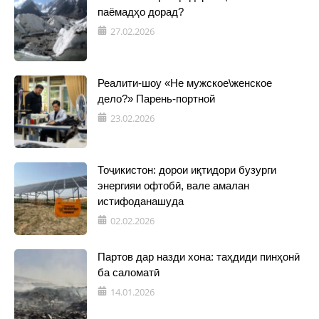
паёмадҳо дорад?
27.02.2026
Реалити-шоу «Не мужское\женское
дело?» Парень-портной
23.02.2026
Тоҷикистон: дорои иқтидори бузурги
энергияи офтобӣ, вале амалан
истифоданашуда
02.02.2026
Партов дар назди хона: таҳдиди пинҳонӣ
ба саломатӣ
14.01.2026