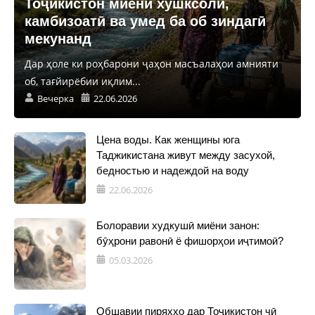
Тоҷикистон миёни хушксолӣ,
камбизоатӣ ва умед ба об зиндагӣ
мекунанд
Дар ҳоле ки роҳбарони ҷаҳон масъалаҳои амнияти
об, тағйирёбии иқлим...
Вечерка
22.06.2026
Цена воды. Как женщины юга
Таджикистана живут между засухой,
бедностью и надеждой на воду
22.06.2026
Болоравии худкушӣ миёни занон:
бӯҳрони равонӣ ё фишорҳои иҷтимоӣ?
05.03.2026
Обшавии пиряхҳо дар Тоҷикистон чӣ