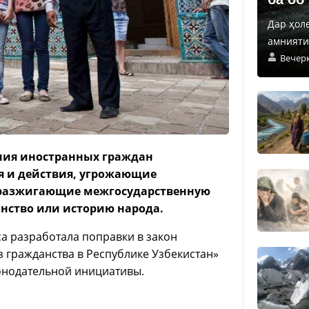
Дар ҳол
амнияти 
Вечер
ания иностранных граждан
я и действия, угрожающие
, разжигающие межгосударственную
нство или историю народа.
а разработала поправки в закон
 гражданства в Республике Узбекистан»
конодательной инициативы.