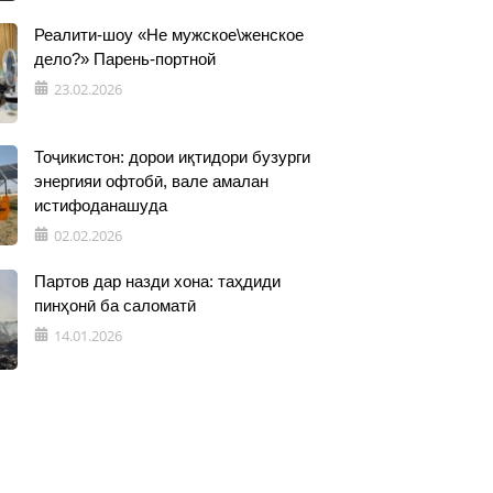
Реалити-шоу «Не мужское\женское
дело?» Парень-портной
23.02.2026
Тоҷикистон: дорои иқтидори бузурги
энергияи офтобӣ, вале амалан
истифоданашуда
02.02.2026
Партов дар назди хона: таҳдиди
пинҳонӣ ба саломатӣ
14.01.2026