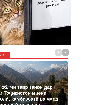
ии
 об. Чӣ тавр занон дар
и Тоҷикистон миёни
олӣ, камбизоатӣ ва умед
 зиндагӣ мекунанд