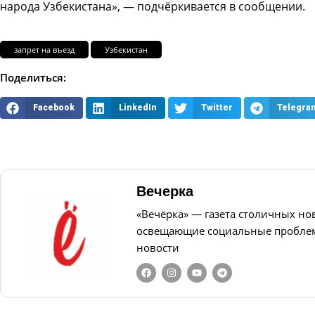
народа Узбекистана», — подчёркивается в сообщении.
запрет на въезд
Узбекистан
Поделиться:
Facebook
LinkedIn
Twitter
Telegra
Вечерка
«Вечёрка» — газета столичных но
освещающие социальные проблем
новости