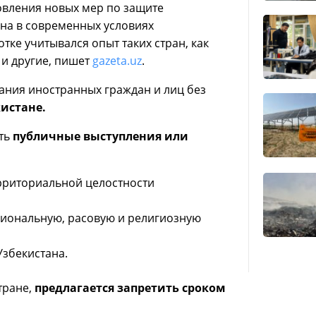
овления новых мер по защите
ана в современных условиях
тке учитывался опыт таких стран, как
 и другие, пишет
gazeta.uz
.
ания иностранных граждан и лиц без
истане.
ать
публичные выступления или
рриториальной целостности
иональную, расовую и религиозную
Узбекистана.
тране,
предлагается запретить сроком