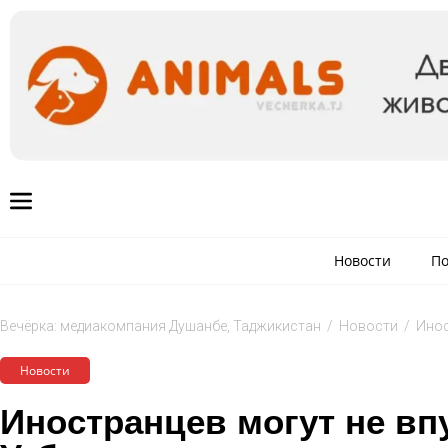
Новости
По
Вечёрка: медиакомпания Душанбе, Таджикистан
/
Новости
/
Инос
Новости
Иностранцев могут не вп