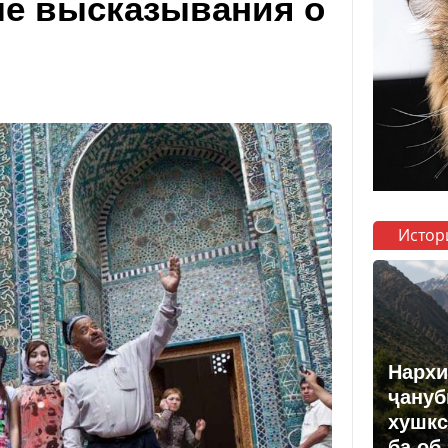
ые высказывания о
Истор
Нархи
ҷануб
хушкс
ба об