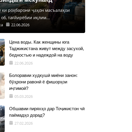
е ки роҳбарони ҷаҳон масъалаҳои
об, тағйирёбии иқлим...
ка
22.06.2026
Цена воды. Как женщины юга
Таджикистана живут между засухой,
бедностью и надеждой на воду
22.06.2026
Болоравии худкушӣ миёни занон:
бӯҳрони равонӣ ё фишорҳои
иҷтимоӣ?
05.03.2026
Обшавии пиряхҳо дар Тоҷикистон чӣ
паёмадҳо дорад?
27.02.2026