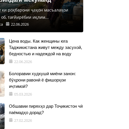
е ки роҳбарони ҷаҳон масъалаҳои
об, тағйирёбии иқлим...
ка
22.06.2026
Цена воды. Как женщины юга
Таджикистана живут между засухой,
бедностью и надеждой на воду
22.06.2026
Болоравии худкушӣ миёни занон:
бӯҳрони равонӣ ё фишорҳои
иҷтимоӣ?
05.03.2026
Обшавии пиряхҳо дар Тоҷикистон чӣ
паёмадҳо дорад?
27.02.2026