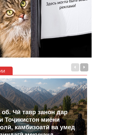
ии
 об. Чӣ тавр занон дар
и Тоҷикистон миёни
олӣ, камбизоатӣ ва умед
 зиндагӣ мекунанд