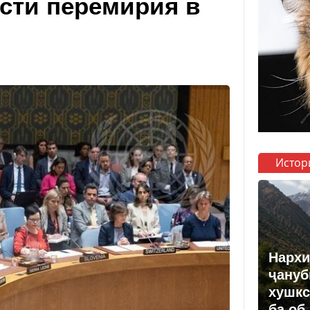
сти перемирия в
Истор
Нархи
ҷануб
хушкс
ба об