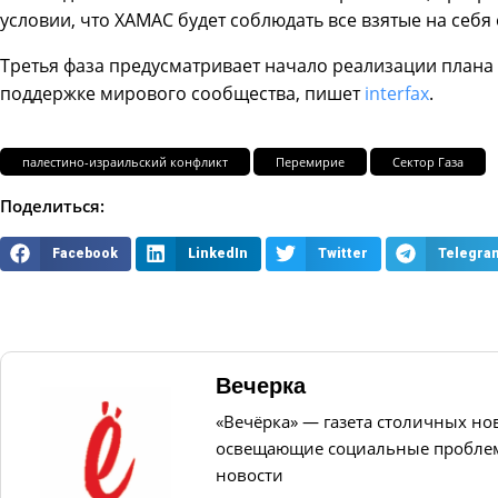
условии, что ХАМАС будет соблюдать все взятые на себя 
Третья фаза предусматривает начало реализации плана 
поддержке мирового сообщества, пишет
interfax
.
палестино-израильский конфликт
Перемирие
Сектор Газа
Поделиться:
Facebook
LinkedIn
Twitter
Telegra
Вечерка
«Вечёрка» — газета столичных но
освещающие социальные проблем
новости