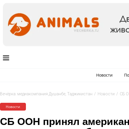
Новости
По
Вечёрка: медиакомпания Душанбе, Таджикистан
/
Новости
/
СБ О
Новости
СБ ООН принял американ