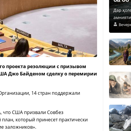
Дар ҳол
амнияти 
Вечер
го проекта резолюции с призывом
США Джо Байденом сделку о перемирии
 Организации, 14 стран поддержали
, что США призвали Совбез
 план, который принесет практически
ие заложников».