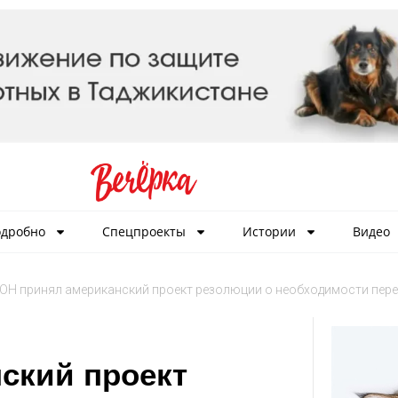
дробно
Спецпроекты
Истории
Видео
ОН принял американский проект резолюции о необходимости пере
ский проект