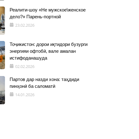
Реалити-шоу «Не мужское\женское
дело?» Парень-портной
23.02.2026
Тоҷикистон: дорои иқтидори бузурги
энергияи офтобӣ, вале амалан
истифоданашуда
02.02.2026
Партов дар назди хона: таҳдиди
пинҳонӣ ба саломатӣ
14.01.2026