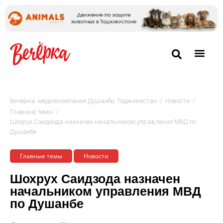
/
/
Вечёрка: медиакомпания Душанбе, Таджикистан
Новости
/
Главные темы
Шохрух Саидзода назначен начальником управления МВД по
Душанбе
Главные темы
Новости
Шохрух Саидзода назначен
начальником управления МВД
по Душанбе