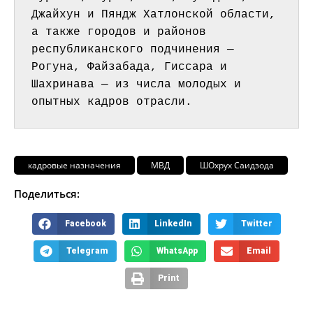
Джайхун и Пяндж Хатлонской области, 
а также городов и районов 
республиканского подчинения — 
Рогуна, Файзабада, Гиссара и 
Шахринава — из числа молодых и 
опытных кадров отрасли.
кадровые назначения
МВД
ШОхрух Саидзода
Поделиться:
Facebook
LinkedIn
Twitter
Telegram
WhatsApp
Email
Print