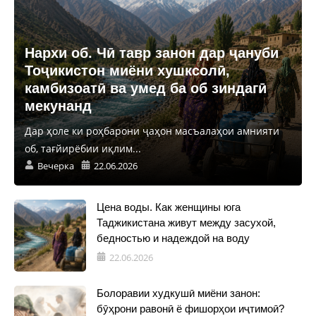
Нархи об. Чӣ тавр занон дар ҷануби
Тоҷикистон миёни хушксолӣ,
камбизоатӣ ва умед ба об зиндагӣ
мекунанд
Дар ҳоле ки роҳбарони ҷаҳон масъалаҳои амнияти
об, тағйирёбии иқлим...
Вечерка
22.06.2026
Цена воды. Как женщины юга
Таджикистана живут между засухой,
бедностью и надеждой на воду
22.06.2026
Болоравии худкушӣ миёни занон:
бӯҳрони равонӣ ё фишорҳои иҷтимоӣ?