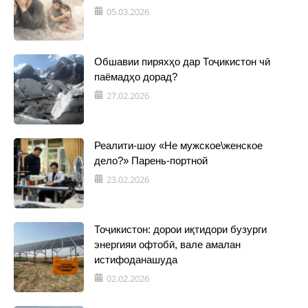
05.03.2026
Обшавии пиряхҳо дар Тоҷикистон чӣ
паёмадҳо дорад?
27.02.2026
Реалити-шоу «Не мужское\женское
дело?» Парень-портной
23.02.2026
Тоҷикистон: дорои иқтидори бузурги
энергияи офтобӣ, вале амалан
истифоданашуда
02.02.2026