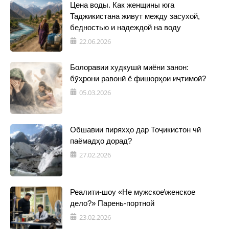
Цена воды. Как женщины юга
Таджикистана живут между засухой,
бедностью и надеждой на воду
22.06.2026
Болоравии худкушӣ миёни занон:
бӯҳрони равонӣ ё фишорҳои иҷтимоӣ?
05.03.2026
Обшавии пиряхҳо дар Тоҷикистон чӣ
паёмадҳо дорад?
27.02.2026
Реалити-шоу «Не мужское\женское
дело?» Парень-портной
23.02.2026