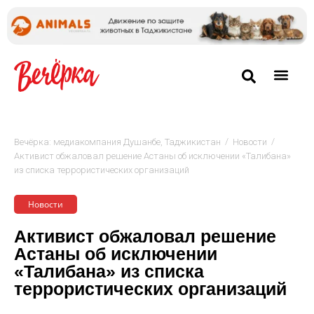
/
/
Вечёрка: медиакомпания Душанбе, Таджикистан
Новости
Активист обжаловал решение Астаны об исключении «Талибана»
из списка террористических организаций
Новости
Активист обжаловал решение
Астаны об исключении
«Талибана» из списка
террористических организаций