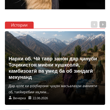
Истории
Нархи об. Чӣ тавр занон дар ҷануби
Тоҷикистон миёни хушксолӣ,
камбизоатӣ ва умед ба об зиндагӣ
мекунанд
Дар ҳоле ки роҳбарони ҷаҳон масъалаҳои амнияти
об, тағйирёбии иқлим...
Вечерка
22.06.2026