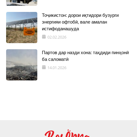
Тоҷикистон: дорои иқтидори бузурги
энергияи офтобӣ, вале амалан
истифоданашуда
02.02.2026
Партов дар назди хона: таҳдиди пинҳонӣ
ба саломатӣ
14.01.2026