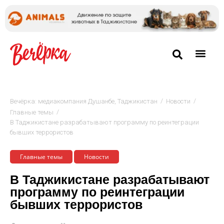
/
/
Вечёрка: медиакомпания Душанбе, Таджикистан
Новости
/
Главные темы
В Таджикистане разрабатывают программу по реинтеграции
бывших террористов
Главные темы
Новости
В Таджикистане разрабатывают
программу по реинтеграции
бывших террористов