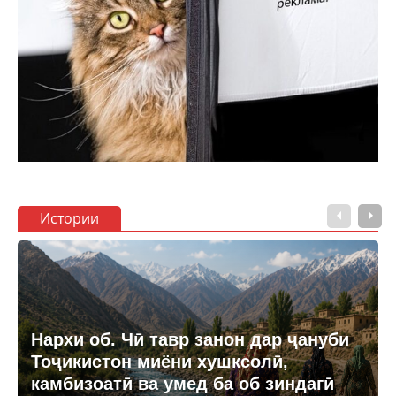
Истории
Нархи об. Чӣ тавр занон дар ҷануби
Тоҷикистон миёни хушксолӣ,
камбизоатӣ ва умед ба об зиндагӣ