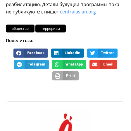
реабилитацию. Детали будущей программы пока
не публикуются, пишет
centralasian.org
общество
терроризм
Поделиться:
Facebook
LinkedIn
Twitter
Telegram
WhatsApp
Email
Print