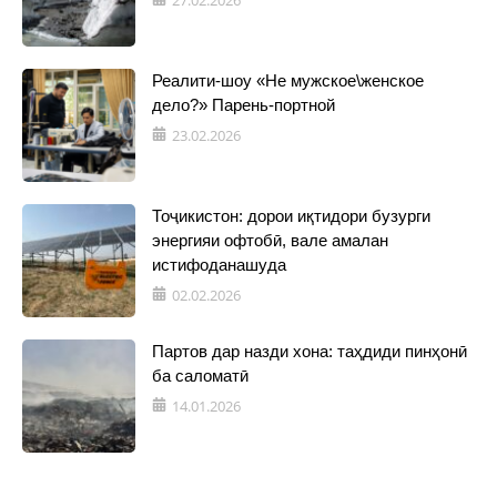
Реалити-шоу «Не мужское\женское
дело?» Парень-портной
23.02.2026
Тоҷикистон: дорои иқтидори бузурги
энергияи офтобӣ, вале амалан
истифоданашуда
02.02.2026
Партов дар назди хона: таҳдиди пинҳонӣ
ба саломатӣ
14.01.2026