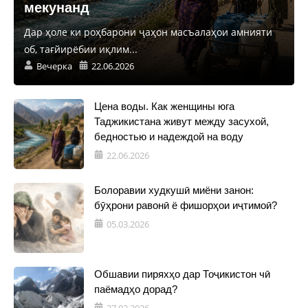
мекунанд
Дар ҳоле ки роҳбарони ҷаҳон масъалаҳои амнияти
об, тағйирёбии иқлим...
Вечерка
22.06.2026
Цена воды. Как женщины юга
Таджикистана живут между засухой,
бедностью и надеждой на воду
22.06.2026
Болоравии худкушӣ миёни занон:
бӯҳрони равонӣ ё фишорҳои иҷтимоӣ?
05.03.2026
Обшавии пиряхҳо дар Тоҷикистон чӣ
паёмадҳо дорад?
27.02.2026