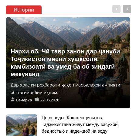
Истории
Нархи об. Чӣ тавр занон дар ҷануби
Тоҷикистон миёни хушксолӣ,
камбизоатӣ ва умед ба об зиндагӣ
мекунанд
Дар ҳоле ки роҳбарони ҷаҳон масъалаҳои амнияти
об, тағйирёбии иқлим...
Вечерка
22.06.2026
Цена воды. Как женщины юга
Таджикистана живут между засухой,
бедностью и надеждой на воду