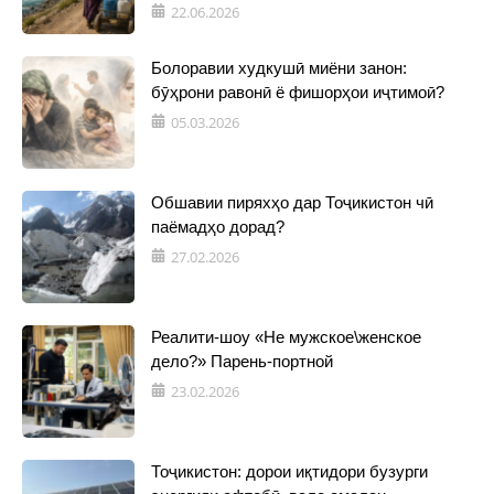
22.06.2026
Болоравии худкушӣ миёни занон:
бӯҳрони равонӣ ё фишорҳои иҷтимоӣ?
05.03.2026
Обшавии пиряхҳо дар Тоҷикистон чӣ
паёмадҳо дорад?
27.02.2026
Реалити-шоу «Не мужское\женское
дело?» Парень-портной
23.02.2026
Тоҷикистон: дорои иқтидори бузурги