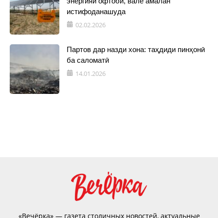
энергияи офтобӣ, вале амалан
истифоданашуда
02.02.2026
Партов дар назди хона: таҳдиди пинҳонӣ
ба саломатӣ
14.01.2026
«Вечёрка» — газета столичных новостей, актуальные