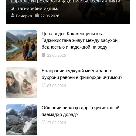
Дар ҳоле ки роҳбарони ҷаҳон масъалаҳои амнияти
об, тағйирёбии иқлим...
Вечерка
22.06.2026
Цена воды. Как женщины юга
Таджикистана живут между засухой,
бедностью и надеждой на воду
22.06.2026
Болоравии худкушӣ миёни занон:
бӯҳрони равонӣ ё фишорҳои иҷтимоӣ?
05.03.2026
Обшавии пиряхҳо дар Тоҷикистон чӣ
паёмадҳо дорад?
27.02.2026