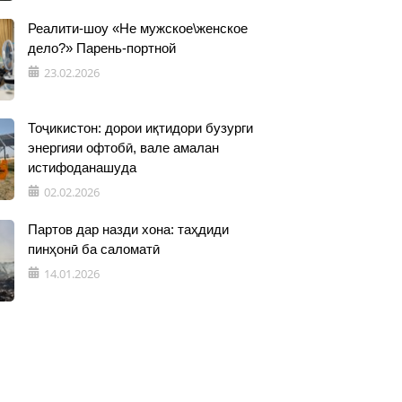
Реалити-шоу «Не мужское\женское
дело?» Парень-портной
23.02.2026
Тоҷикистон: дорои иқтидори бузурги
энергияи офтобӣ, вале амалан
истифоданашуда
02.02.2026
Партов дар назди хона: таҳдиди
пинҳонӣ ба саломатӣ
14.01.2026