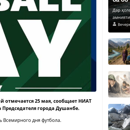
Дар ҳол
амнияти 
Вечер
й отмечается 25 мая, сообщает НИАТ
 Председателя города Душанбе.
ть Всемирного дня футбола.