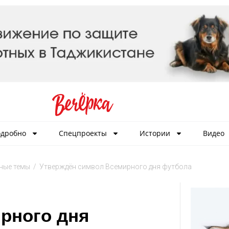
дробно
Спецпроекты
Истории
Видео
ные темы
/
Утверждён символ Всемирного дня футбола
рного дня