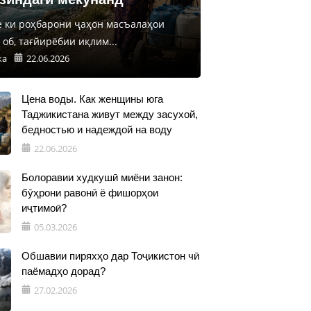
е ки роҳбарони ҷаҳон масъалаҳои
об, тағйирёбии иқлим...
ка
22.06.2026
Цена воды. Как женщины юга
Таджикистана живут между засухой,
бедностью и надеждой на воду
22.06.2026
Болоравии худкушӣ миёни занон:
бӯҳрони равонӣ ё фишорҳои
иҷтимоӣ?
05.03.2026
Обшавии пиряхҳо дар Тоҷикистон чӣ
паёмадҳо дорад?
27.02.2026