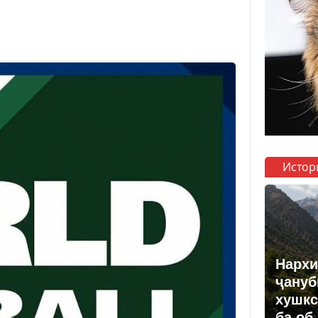
Истор
Нархи
ҷануб
хушкс
ба об