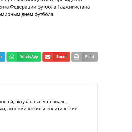
ента Федерации футбола Таджикистана
емирным днём футбола.
m
WhatsApp
Email
Print
востей, актуальные материалы,
ы, экономические и политические