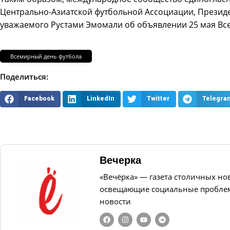
Центрально-Азиатской футбольной Ассоциации, Презид
уважаемого Рустами Эмомали об объявлении 25 мая Вс
Всемирный день футбола
Поделиться:
Facebook
LinkedIn
Twitter
Telegra
Вечерка
«Вечёрка» — газета столичных но
освещающие социальные проблем
новости