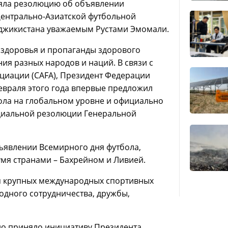
няла резолюцию об объявлении
ентрально-Азиатской футбольной
аджикистана уважаемым Рустами Эмомали.
 здоровья и пропаганды здорового
я разных народов и наций. В связи с
циации (CAFA), Президент Федерации
евраля этого года впервые предложил
ла на глобальном уровне и официально
циальной резолюции Генеральной
явлении Всемирного дня футбола,
умя странами – Бахрейном и Ливией.
я крупных международных спортивных
одного сотрудничества, дружбы,
но приняло инициативу Президента