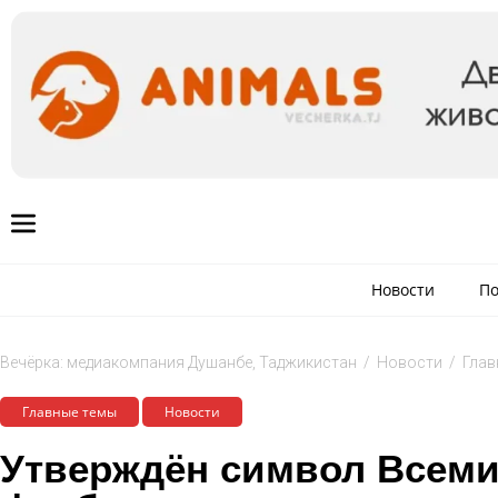
Новости
По
Вечёрка: медиакомпания Душанбе, Таджикистан
/
Новости
/
Глав
Главные темы
Новости
Утверждён символ Всеми