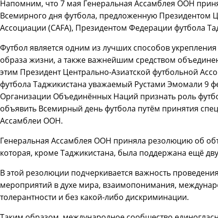
Напомним, что 7 мая Генеральная Ассамблея ООН при
Всемирного дня футбола, предложенную Президентом Ц
Ассоциации (CAFA), Президентом Федерации футбола Т
Футбол является одним из лучших способов укрепления
образа жизни, а также важнейшим средством объединени
этим Президент Центрально-Азиатской футбольной Ассо
футбола Таджикистана уважаемый Рустами Эмомали 9 ф
Организации Объединённых Наций признать роль футбо
объявить Всемирный день футбола путём принятия спе
Ассамблеи ООН.
Генеральная Ассамблея ООН приняла резолюцию об объ
которая, кроме Таджикистана, была поддержана ещё дв
В этой резолюции подчеркивается важность проведени
мероприятий в духе мира, взаимопонимания, междунар
толерантности и без какой-либо дискриминации.
Таким образом, международное сообщество единоглас