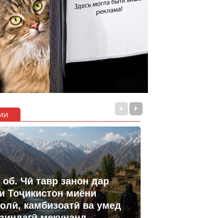
ии
 об. Чӣ тавр занон дар
и Тоҷикистон миёни
олӣ, камбизоатӣ ва умед
 зиндагӣ мекунанд