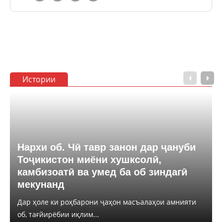
Истории
Нархи об. Чӣ тавр занон дар ҷануби
Тоҷикистон миёни хушксолӣ,
камбизоатӣ ва умед ба об зиндагӣ
мекунанд
Дар ҳоле ки роҳбарони ҷаҳон масъалаҳои амнияти
об, тағйирёбии иқлим...