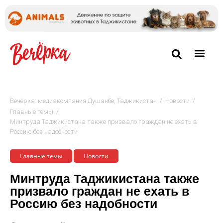
/
/
Вечёрка: медиакомпания Душанбе, Таджикистан
Новости
/
Главные темы
Минтруда Таджикистана также призвало граждан не ехать в
Россию без надобности
Главные темы
Новости
Минтруда Таджикистана также
призвало граждан не ехать в
Россию без надобности