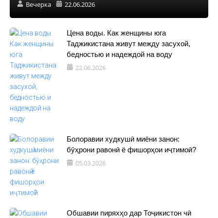
Вечерка
22.06.2026
Цена воды. Как женщины юга
Таджикистана живут между засухой,
бедностью и надеждой на воду
22.06.2026
Болоравии худкушӣ миёни занон:
бӯҳрони равонӣ ё фишорҳои иҷтимоӣ?
05.03.2026
Обшавии пиряхҳо дар Тоҷикистон чӣ