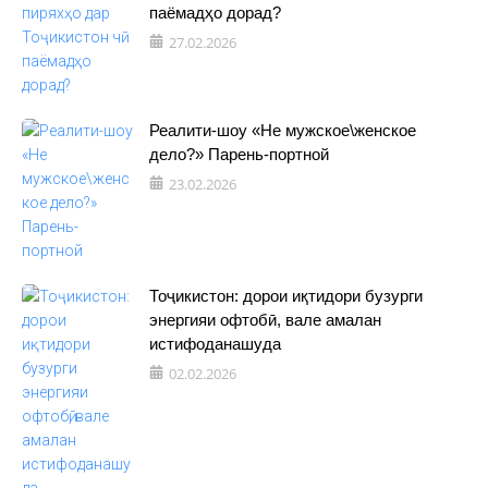
паёмадҳо дорад?
27.02.2026
Реалити-шоу «Не мужское\женское
дело?» Парень-портной
23.02.2026
Тоҷикистон: дорои иқтидори бузурги
энергияи офтобӣ, вале амалан
истифоданашуда
02.02.2026