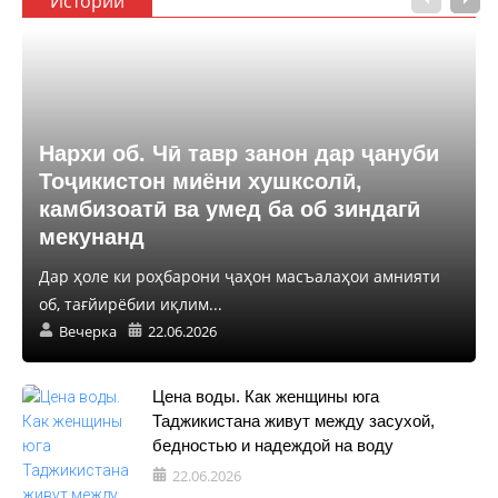
Истории
Нархи об. Чӣ тавр занон дар ҷануби
Тоҷикистон миёни хушксолӣ,
камбизоатӣ ва умед ба об зиндагӣ
мекунанд
Дар ҳоле ки роҳбарони ҷаҳон масъалаҳои амнияти
об, тағйирёбии иқлим...
Вечерка
22.06.2026
Цена воды. Как женщины юга
Таджикистана живут между засухой,
бедностью и надеждой на воду
22.06.2026