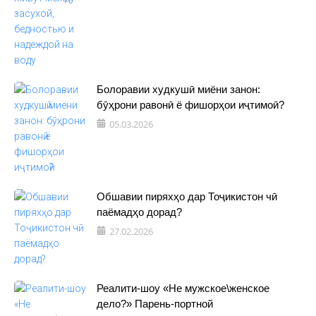
Болоравии худкушӣ миёни занон:
бӯҳрони равонӣ ё фишорҳои иҷтимоӣ?
05.03.2026
Обшавии пиряхҳо дар Тоҷикистон чӣ
паёмадҳо дорад?
27.02.2026
Реалити-шоу «Не мужское\женское
дело?» Парень-портной