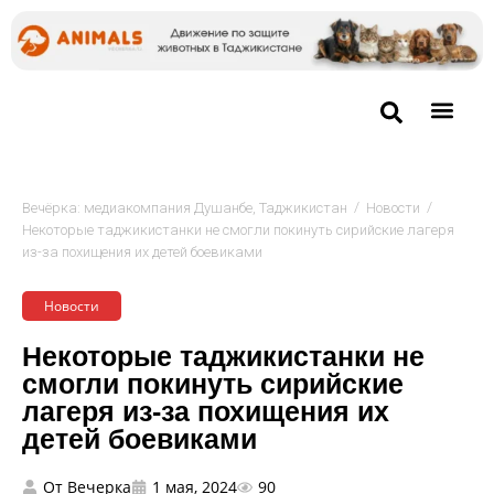
/
/
Вечёрка: медиакомпания Душанбе, Таджикистан
Новости
Некоторые таджикистанки не смогли покинуть сирийские лагеря
из-за похищения их детей боевиками
Новости
Некоторые таджикистанки не
смогли покинуть сирийские
лагеря из-за похищения их
детей боевиками
От
Вечерка
1 мая, 2024
90