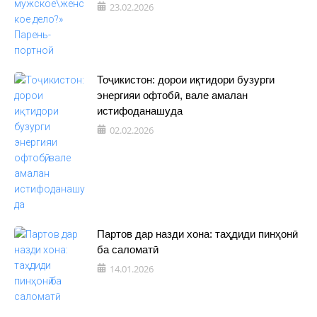
23.02.2026
Тоҷикистон: дорои иқтидори бузурги
энергияи офтобӣ, вале амалан
истифоданашуда
02.02.2026
Партов дар назди хона: таҳдиди пинҳонӣ
ба саломатӣ
14.01.2026