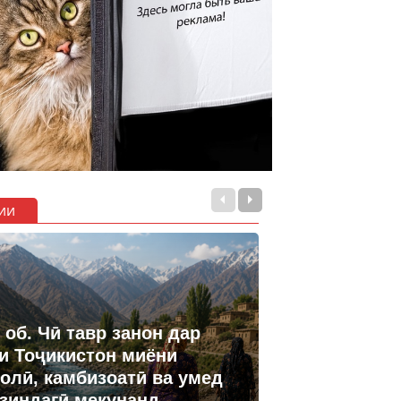
ии
 об. Чӣ тавр занон дар
и Тоҷикистон миёни
олӣ, камбизоатӣ ва умед
 зиндагӣ мекунанд