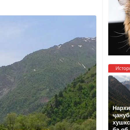
Истор
Нархи
ҷануб
хушкс
ба об