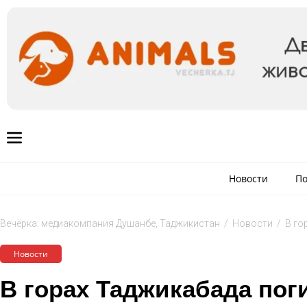
Новости
По
Вечёрка: медиакомпания Душанбе, Таджикистан
/
Новости
/
В го
Новости
В горах Таджикабада пог