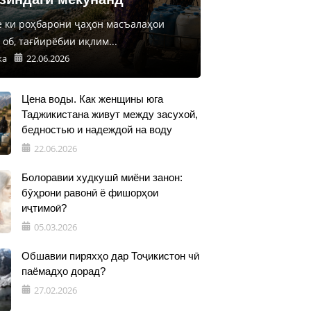
е ки роҳбарони ҷаҳон масъалаҳои
об, тағйирёбии иқлим...
ка
22.06.2026
Цена воды. Как женщины юга
Таджикистана живут между засухой,
бедностью и надеждой на воду
22.06.2026
Болоравии худкушӣ миёни занон:
бӯҳрони равонӣ ё фишорҳои
иҷтимоӣ?
05.03.2026
Обшавии пиряхҳо дар Тоҷикистон чӣ
паёмадҳо дорад?
27.02.2026