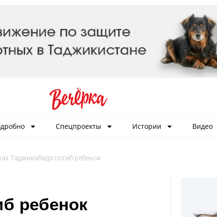
дробно
Спецпроекты
Истории
Видео
рах Таджикабада погиб ребенок
иб ребенок