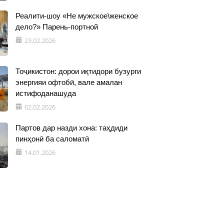
Реалити-шоу «Не мужское\женское
дело?» Парень-портной
23.02.2026
Тоҷикистон: дорои иқтидори бузурги
энергияи офтобӣ, вале амалан
истифоданашуда
02.02.2026
Партов дар назди хона: таҳдиди
пинҳонӣ ба саломатӣ
14.01.2026