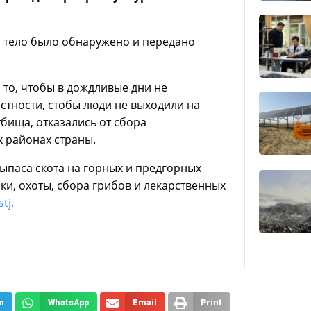
о тело было обнаружено и передано
то, чтобы в дождливые дни не
стности, стобы люди не выходили на
бища, отказались от сбора
х районах страны.
выпаса скота на горных и предгорных
ки, охоты, сбора грибов и лекарственных
tj.
m
WhatsApp
Email
Print