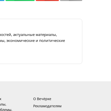
востей, актуальные материалы,
ы, экономические и политические
х
О Вечёрке
алы,
Рекламодателям
блемы,