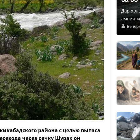
Дар ҳол
амнияти 
Вечер
джикабадского района с целью выпаса
перехода через речку Шурак он