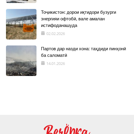
Тоҷикистон: дорои иқтидори бузурги
энергияи офтобӣ, вале амалан
истифоданашуда
02.02.2026
Партов дар назди хона: таҳдиди пинҳонӣ
ба саломатӣ
14.01.2026