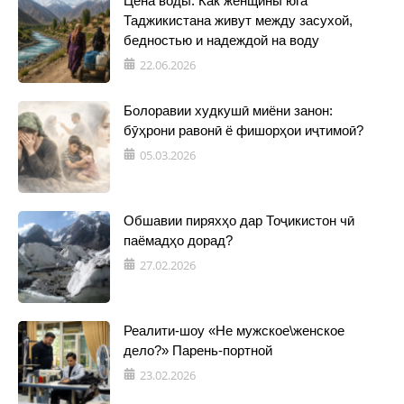
Цена воды. Как женщины юга
Таджикистана живут между засухой,
бедностью и надеждой на воду
22.06.2026
Болоравии худкушӣ миёни занон:
бӯҳрони равонӣ ё фишорҳои иҷтимоӣ?
05.03.2026
Обшавии пиряхҳо дар Тоҷикистон чӣ
паёмадҳо дорад?
27.02.2026
Реалити-шоу «Не мужское\женское
дело?» Парень-портной
23.02.2026