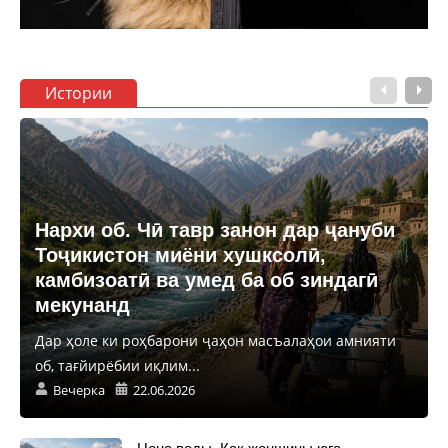
Истории
Нархи об. Чӣ тавр занон дар ҷануби
Тоҷикистон миёни хушксолӣ,
камбизоатӣ ва умед ба об зиндагӣ
мекунанд
Дар ҳоле ки роҳбарони ҷаҳон масъалаҳои амнияти
об, тағйирёбии иқлим...
Вечерка
22.06.2026