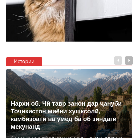
Истории
Нархи об. Чӣ тавр занон дар ҷануби
Тоҷикистон миёни хушксолӣ,
камбизоатӣ ва умед ба об зиндагӣ
мекунанд
Дар ҳоле ки роҳбарони ҷаҳон масъалаҳои амнияти