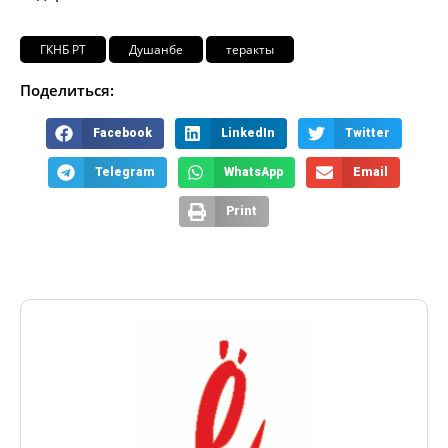
ГКНБ РТ
Душанбе
теракты
Поделиться:
Facebook
LinkedIn
Twitter
Telegram
WhatsApp
Email
Print