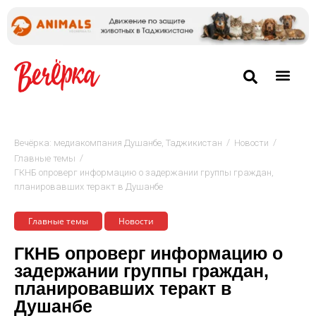
/
/
Вечёрка: медиакомпания Душанбе, Таджикистан
Новости
/
Главные темы
ГКНБ опроверг информацию о задержании группы граждан,
планировавших теракт в Душанбе
Главные темы
Новости
ГКНБ опроверг информацию о
задержании группы граждан,
планировавших теракт в
Душанбе