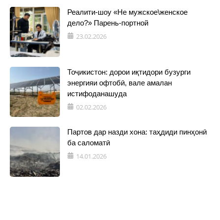
Реалити-шоу «Не мужское\женское
дело?» Парень-портной
23.02.2026
Тоҷикистон: дорои иқтидори бузурги
энергияи офтобӣ, вале амалан
истифоданашуда
02.02.2026
Партов дар назди хона: таҳдиди пинҳонӣ
ба саломатӣ
14.01.2026