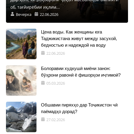
об, тағйирёбии иқлим...
Вечерка
22.06.2026
Цена воды. Как женщины юга
Таджикистана живут между засухой,
бедностью и надеждой на воду
22.06.2026
Болоравии худкушӣ миёни занон:
бӯҳрони равонӣ ё фишорҳои иҷтимоӣ?
05.03.2026
Обшавии пиряхҳо дар Тоҷикистон чӣ
паёмадҳо дорад?
27.02.2026