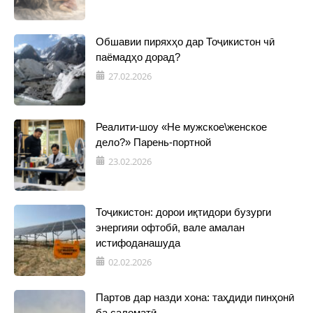
Обшавии пиряхҳо дар Тоҷикистон чӣ
паёмадҳо дорад?
27.02.2026
Реалити-шоу «Не мужское\женское
дело?» Парень-портной
23.02.2026
Тоҷикистон: дорои иқтидори бузурги
энергияи офтобӣ, вале амалан
истифоданашуда
02.02.2026
Партов дар назди хона: таҳдиди пинҳонӣ
ба саломатӣ