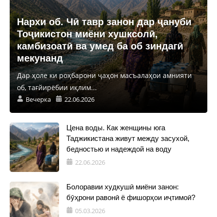
Нархи об. Чӣ тавр занон дар ҷануби
Тоҷикистон миёни хушксолӣ,
камбизоатӣ ва умед ба об зиндагӣ
мекунанд
Дар ҳоле ки роҳбарони ҷаҳон масъалаҳои амнияти
об, тағйирёбии иқлим...
Вечерка
22.06.2026
Цена воды. Как женщины юга
Таджикистана живут между засухой,
бедностью и надеждой на воду
22.06.2026
Болоравии худкушӣ миёни занон:
бӯҳрони равонӣ ё фишорҳои иҷтимоӣ?
05.03.2026