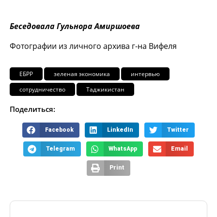
Беседовала Гульнора Амиршоева
Фотографии из личного архива г-на Вифеля
ЕБРР
зеленая экономика
интервью
сотрудничество
Таджикистан
Поделиться:
Facebook
LinkedIn
Twitter
Telegram
WhatsApp
Email
Print