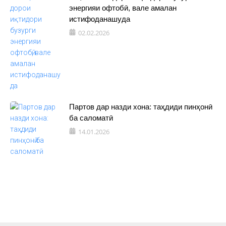
энергияи офтобӣ, вале амалан
истифоданашуда
02.02.2026
Партов дар назди хона: таҳдиди пинҳонӣ
ба саломатӣ
14.01.2026