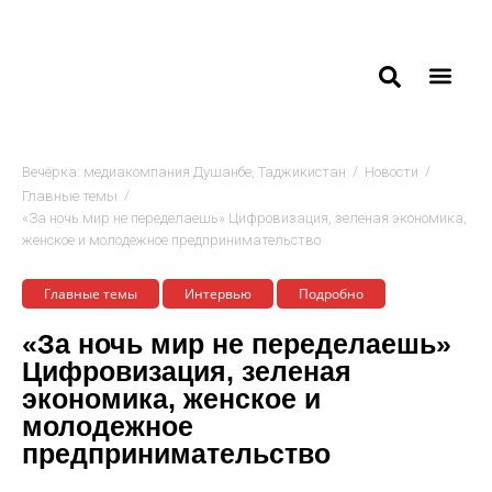
/
/
Вечёрка: медиакомпания Душанбе, Таджикистан
Новости
/
Главные темы
«За ночь мир не переделаешь» Цифровизация, зеленая экономика,
женское и молодежное предпринимательство
Главные темы
Интервью
Подробно
«За ночь мир не переделаешь»
Цифровизация, зеленая
экономика, женское и
молодежное
предпринимательство