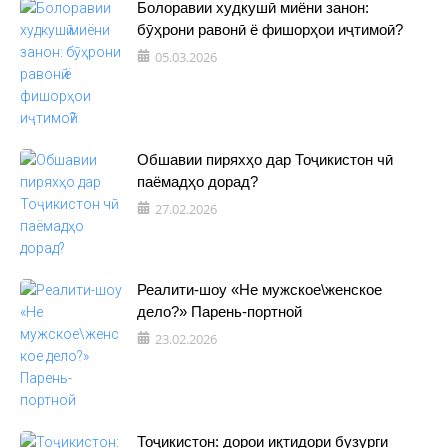
Болоравии худкушӣ миёни занон:
бӯҳрони равонӣ ё фишорҳои иҷтимоӣ?
05.03.2026
Обшавии пиряхҳо дар Тоҷикистон чӣ
паёмадҳо дорад?
27.02.2026
Реалити-шоу «Не мужское\женское
дело?» Парень-портной
23.02.2026
Тоҷикистон: дорои иқтидори бузурги