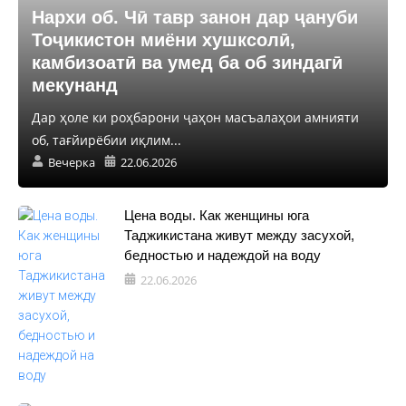
Нархи об. Чӣ тавр занон дар ҷануби
Тоҷикистон миёни хушксолӣ,
камбизоатӣ ва умед ба об зиндагӣ
мекунанд
Дар ҳоле ки роҳбарони ҷаҳон масъалаҳои амнияти
об, тағйирёбии иқлим...
Вечерка
22.06.2026
Цена воды. Как женщины юга
Таджикистана живут между засухой,
бедностью и надеждой на воду
22.06.2026