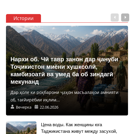
Истории
Нархи об. Чӣ тавр занон дар ҷануби
Тоҷикистон миёни хушксолӣ,
камбизоатӣ ва умед ба об зиндагӣ
мекунанд
Дар ҳоле ки роҳбарони ҷаҳон масъалаҳои амнияти
об, тағйирёбии иқлим...
Вечерка
22.06.2026
Цена воды. Как женщины юга
Таджикистана живут между засухой,