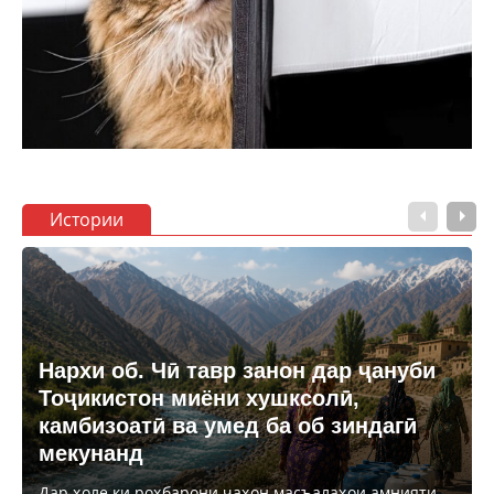
Истории
Нархи об. Чӣ тавр занон дар ҷануби
Тоҷикистон миёни хушксолӣ,
камбизоатӣ ва умед ба об зиндагӣ
мекунанд
Дар ҳоле ки роҳбарони ҷаҳон масъалаҳои амнияти