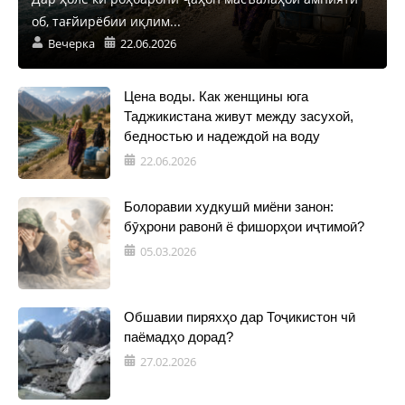
об, тағйирёбии иқлим...
Вечерка
22.06.2026
Цена воды. Как женщины юга
Таджикистана живут между засухой,
бедностью и надеждой на воду
22.06.2026
Болоравии худкушӣ миёни занон:
бӯҳрони равонӣ ё фишорҳои иҷтимоӣ?
05.03.2026
Обшавии пиряхҳо дар Тоҷикистон чӣ
паёмадҳо дорад?
27.02.2026