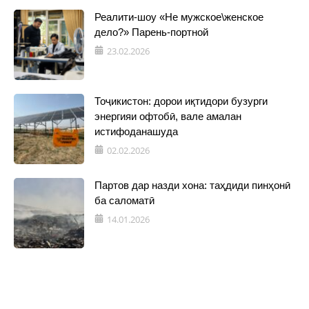
Реалити-шоу «Не мужское\женское
дело?» Парень-портной
23.02.2026
Тоҷикистон: дорои иқтидори бузурги
энергияи офтобӣ, вале амалан
истифоданашуда
02.02.2026
Партов дар назди хона: таҳдиди пинҳонӣ
ба саломатӣ
14.01.2026