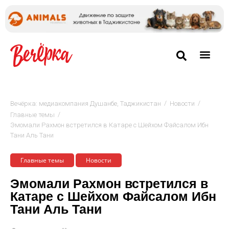
/
/
Вечёрка: медиакомпания Душанбе, Таджикистан
Новости
/
Главные темы
Эмомали Рахмон встретился в Катаре с Шейхом Файсалом Ибн
Тани Аль Тани
Главные темы
Новости
Эмомали Рахмон встретился в
Катаре с Шейхом Файсалом Ибн
Тани Аль Тани