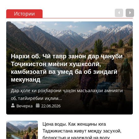
Истории
Нархи об. Чӣ тавр занон дар ҷануби
Тоҷикистон миёни хушксолӣ,
камбизоатӣ ва умед ба об зиндагӣ
мекунанд
Дар ҳоле ки роҳбарони ҷаҳон масъалаҳои амнияти
об, тағйирёбии иқлим...
Вечерка
22.06.2026
Цена воды. Как женщины юга
Таджикистана живут между засухой,
бедностью и надеждой на воду