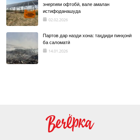
энергияи офтобӣ, вале амалан
истифоданашуда
02.02.2026
Партов дар назди хона: таҳдиди пинҳонӣ
ба саломатӣ
14.01.2026