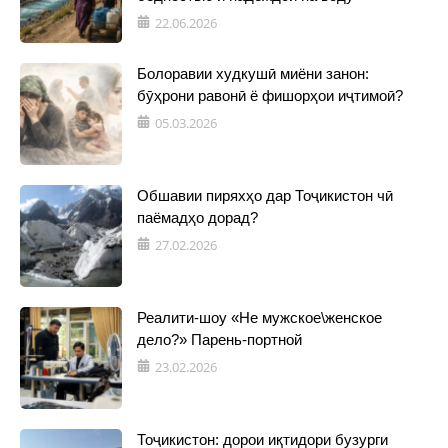
22.06.2026
Болоравии худкушӣ миёни занон:
бӯҳрони равонӣ ё фишорҳои иҷтимоӣ?
05.03.2026
Обшавии пиряхҳо дар Тоҷикистон чӣ
паёмадҳо дорад?
27.02.2026
Реалити-шоу «Не мужское\женское
дело?» Парень-портной
23.02.2026
Тоҷикистон: дорои иқтидори бузурги