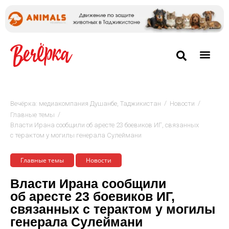
/
/
Вечёрка: медиакомпания Душанбе, Таджикистан
Новости
/
Главные темы
Власти Ирана сообщили об аресте 23 боевиков ИГ, связанных
с терактом у могилы генерала Сулеймани
Главные темы
Новости
Власти Ирана сообщили
об аресте 23 боевиков ИГ,
связанных с терактом у могилы
генерала Сулеймани