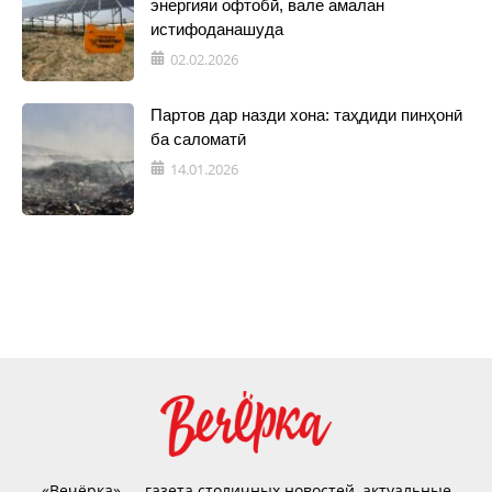
энергияи офтобӣ, вале амалан
истифоданашуда
02.02.2026
Партов дар назди хона: таҳдиди пинҳонӣ
ба саломатӣ
14.01.2026
«Вечёрка» — газета столичных новостей, актуальные