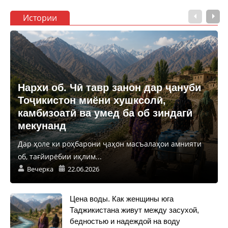
Истории
Нархи об. Чӣ тавр занон дар ҷануби
Тоҷикистон миёни хушксолӣ,
камбизоатӣ ва умед ба об зиндагӣ
мекунанд
Дар ҳоле ки роҳбарони ҷаҳон масъалаҳои амнияти
об, тағйирёбии иқлим...
Вечерка
22.06.2026
Цена воды. Как женщины юга
Таджикистана живут между засухой,
бедностью и надеждой на воду