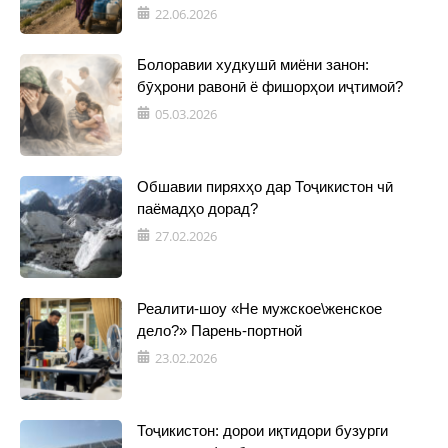
22.06.2026
Болоравии худкушӣ миёни занон:
бӯҳрони равонӣ ё фишорҳои иҷтимоӣ?
05.03.2026
Обшавии пиряхҳо дар Тоҷикистон чӣ
паёмадҳо дорад?
27.02.2026
Реалити-шоу «Не мужское\женское
дело?» Парень-портной
23.02.2026
Тоҷикистон: дорои иқтидори бузурги