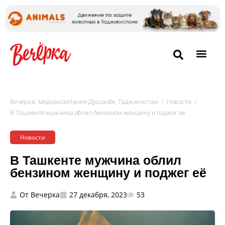
/
/
Вечёрка: медиакомпания Душанбе, Таджикистан
Новости
В Ташкенте мужчина облил бензином женщину и поджег её
Новости
В Ташкенте мужчина облил
бензином женщину и поджег её
От
Вечерка
27 декабря, 2023
53