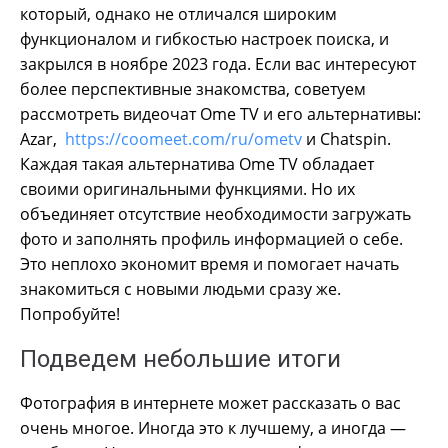
который, однако не отличался широким
функционалом и гибкостью настроек поиска, и
закрылся в ноябре 2023 года. Если вас интересуют
более перспективные знакомства, советуем
рассмотреть видеочат Ome TV и его альтернативы:
Azar,
https://coomeet.com/ru/ometv
и Chatspin.
Каждая такая альтернатива Ome TV обладает
своими оригинальными функциями. Но их
объединяет отсутствие необходимости загружать
фото и заполнять профиль информацией о себе.
Это неплохо экономит время и помогает начать
знакомиться с новыми людьми сразу же.
Попробуйте!
Подведем небольшие итоги
Фотография в интернете может рассказать о вас
очень многое. Иногда это к лучшему, а иногда —