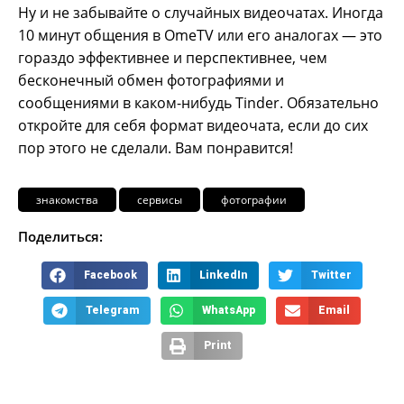
Ну и не забывайте о случайных видеочатах. Иногда
10 минут общения в OmeTV или его аналогах — это
гораздо эффективнее и перспективнее, чем
бесконечный обмен фотографиями и
сообщениями в каком-нибудь Tinder. Обязательно
откройте для себя формат видеочата, если до сих
пор этого не сделали. Вам понравится!
знакомства
сервисы
фотографии
Поделиться:
Facebook
LinkedIn
Twitter
Telegram
WhatsApp
Email
Print