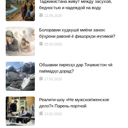
Таджикистана живут между засухой,
бедностью и надеждой на воду
22.06.2026
Болоравии худкушӣ миёни занон:
бӯҳрони равонӣ ё фишорҳои иҷтимоӣ?
05.03.2026
Обшавии пиряхҳо дар Тоҷикистон чӣ
паёмадҳо дорад?
27.02.2026
Реалити-шоу «Не мужское\женское
дело?» Парень-портной
23.02.2026