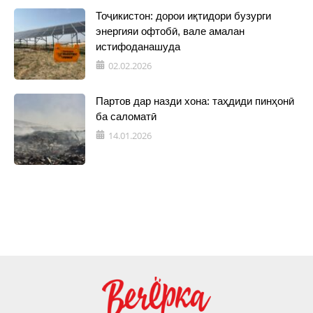
Тоҷикистон: дорои иқтидори бузурги
энергияи офтобӣ, вале амалан
истифоданашуда
02.02.2026
Партов дар назди хона: таҳдиди пинҳонӣ
ба саломатӣ
14.01.2026