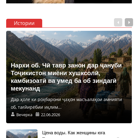
Истории
Нархи об. Чӣ тавр занон дар ҷануби
Тоҷикистон миёни хушксолӣ,
камбизоатӣ ва умед ба об зиндагӣ
мекунанд
Дар ҳоле ки роҳбарони ҷаҳон масъалаҳои амнияти
об, тағйирёбии иқлим...
Вечерка
22.06.2026
Цена воды. Как женщины юга