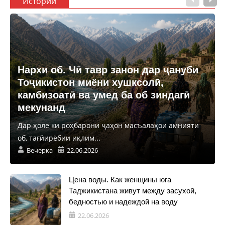
Истории
Нархи об. Чӣ тавр занон дар ҷануби
Тоҷикистон миёни хушксолӣ,
камбизоатӣ ва умед ба об зиндагӣ
мекунанд
Дар ҳоле ки роҳбарони ҷаҳон масъалаҳои амнияти
об, тағйирёбии иқлим...
Вечерка
22.06.2026
Цена воды. Как женщины юга
Таджикистана живут между засухой,
бедностью и надеждой на воду
22.06.2026