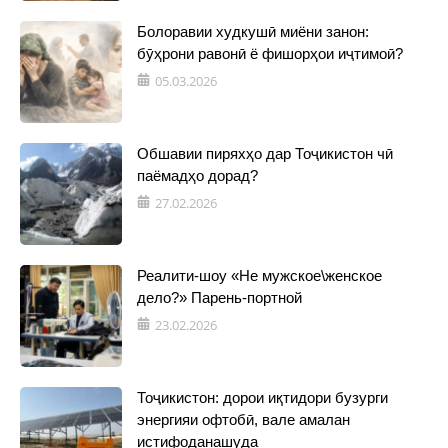
Болоравии худкушӣ миёни занон:
бӯҳрони равонӣ ё фишорҳои иҷтимоӣ?
05.03.2026
Обшавии пиряхҳо дар Тоҷикистон чӣ
паёмадҳо дорад?
27.02.2026
Реалити-шоу «Не мужское\женское
дело?» Парень-портной
23.02.2026
Тоҷикистон: дорои иқтидори бузурги
энергияи офтобӣ, вале амалан
истифоданашуда