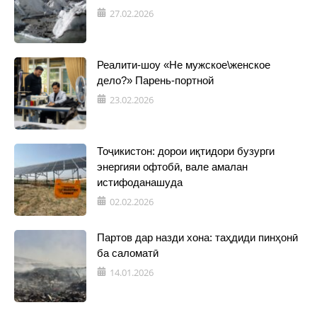
27.02.2026
Реалити-шоу «Не мужское\женское
дело?» Парень-портной
23.02.2026
Тоҷикистон: дорои иқтидори бузурги
энергияи офтобӣ, вале амалан
истифоданашуда
02.02.2026
Партов дар назди хона: таҳдиди пинҳонӣ
ба саломатӣ
14.01.2026