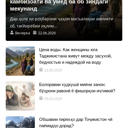
камбизоатӣ ва умед ба об зиндагӣ
мекунанд
Дар ҳоле ки роҳбарони ҷаҳон масъалаҳои амнияти
об, тағйирёбии иқлим...
Вечерка
22.06.2026
Цена воды. Как женщины юга
Таджикистана живут между засухой,
бедностью и надеждой на воду
22.06.2026
Болоравии худкушӣ миёни занон:
бӯҳрони равонӣ ё фишорҳои иҷтимоӣ?
05.03.2026
Обшавии пиряхҳо дар Тоҷикистон чӣ
паёмадҳо дорад?