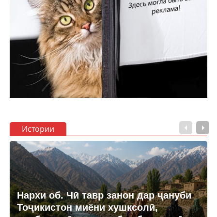
Истории
Нархи об. Чӣ тавр занон дар ҷануби
Тоҷикистон миёни хушксолӣ,