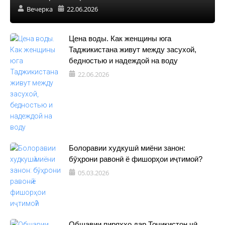
Вечерка
22.06.2026
Цена воды. Как женщины юга
Таджикистана живут между засухой,
бедностью и надеждой на воду
22.06.2026
Болоравии худкушӣ миёни занон:
бӯҳрони равонӣ ё фишорҳои иҷтимоӣ?
05.03.2026
Обшавии пиряхҳо дар Тоҷикистон чӣ