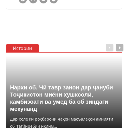
Истории
Нархи об. Чӣ тавр занон дар ҷануби
Тоҷикистон миёни хушксолӣ,
камбизоатӣ ва умед ба об зиндагӣ
мекунанд
Дар ҳоле ки роҳбарони ҷаҳон масъалаҳои амнияти
об, тағйирёбии иқлим...