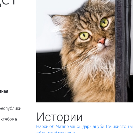
нная
еспублики.
Истории
октября в
Нархи об. Чӣ тавр занон дар ҷануби Тоҷикистон м
об зиндагӣ мекунанд