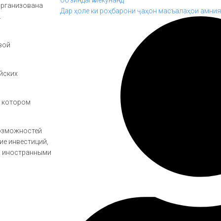
организована
Дар ҳоле ки роҳбарони ҷаҳон масъалаҳои амният
.
вой
йских
в котором
возможностей
ие инвестиций,
и иностранными