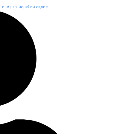
и об, тағйирёбии иқлим...