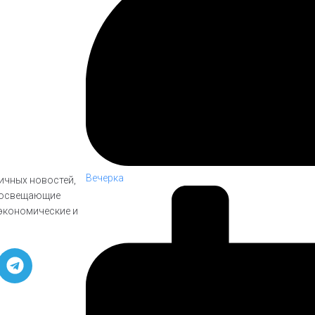
Вечерка
личных новостей,
, освещающие
экономические и