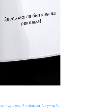
иёни хушксолӣ, камбизоатӣ ва умед ба