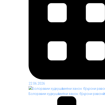
22.06.2026
Болоравии худкушӣ миёни занон: бӯҳрони равонӣ 