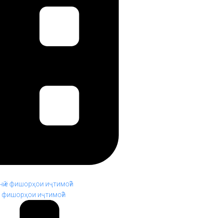
ё фишорҳои иҷтимоӣ?