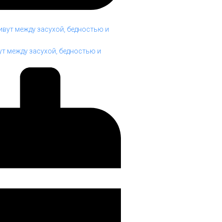
т между засухой, бедностью и