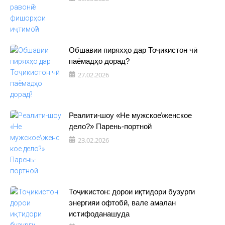
Обшавии пиряхҳо дар Тоҷикистон чӣ
паёмадҳо дорад?
27.02.2026
Реалити-шоу «Не мужское\женское
дело?» Парень-портной
23.02.2026
Тоҷикистон: дорои иқтидори бузурги
энергияи офтобӣ, вале амалан
истифоданашуда