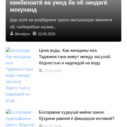
камбизоатӣ ва умед ба об зиндагӣ
мекунанд
Дар ҳоле ки роҳбарони ҷаҳон масъалаҳои амнияти
об, тағйирёбии иқлим...
Вечерка
22.06.2026
Цена воды. Как женщины юга
Таджикистана живут между засухой,
бедностью и надеждой на воду
22.06.2026
Болоравии худкушӣ миёни занон:
бӯҳрони равонӣ ё фишорҳои иҷтимоӣ?
05.03.2026