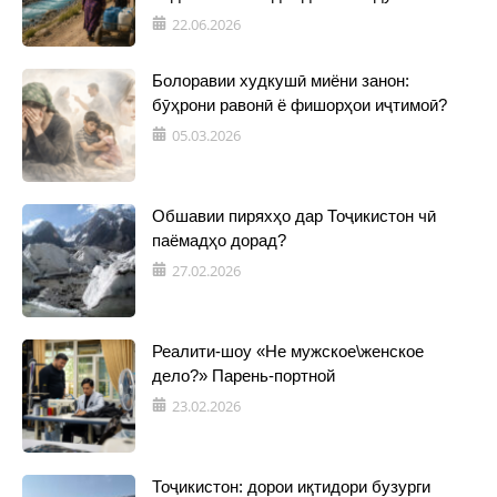
22.06.2026
Болоравии худкушӣ миёни занон:
бӯҳрони равонӣ ё фишорҳои иҷтимоӣ?
05.03.2026
Обшавии пиряхҳо дар Тоҷикистон чӣ
паёмадҳо дорад?
27.02.2026
Реалити-шоу «Не мужское\женское
дело?» Парень-портной
23.02.2026
Тоҷикистон: дорои иқтидори бузурги