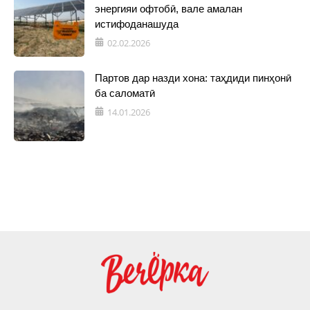
энергияи офтобӣ, вале амалан
истифоданашуда
02.02.2026
Партов дар назди хона: таҳдиди пинҳонӣ
ба саломатӣ
14.01.2026