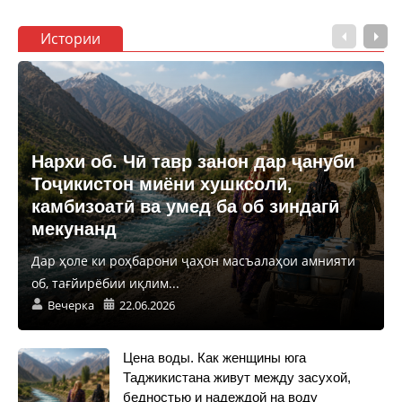
Истории
Нархи об. Чӣ тавр занон дар ҷануби
Тоҷикистон миёни хушксолӣ,
камбизоатӣ ва умед ба об зиндагӣ
мекунанд
Дар ҳоле ки роҳбарони ҷаҳон масъалаҳои амнияти
об, тағйирёбии иқлим...
Вечерка
22.06.2026
Цена воды. Как женщины юга
Таджикистана живут между засухой,
бедностью и надеждой на воду