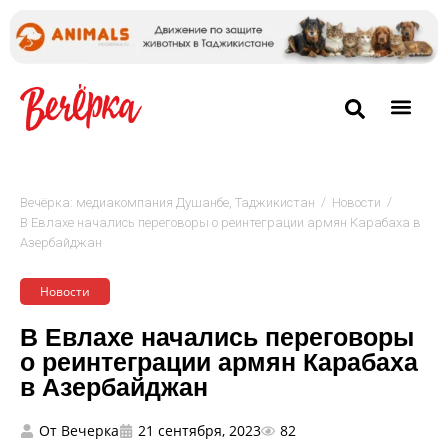
/
/
Вечёрка: медиакомпания Душанбе, Таджикистан
Новости
В Евлахе начались переговоры о реинтеграции армян Карабаха в
Азербайджан
Новости
В Евлахе начались переговоры
о реинтеграции армян Карабаха
в Азербайджан
От
Вечерка
21 сентября, 2023
82