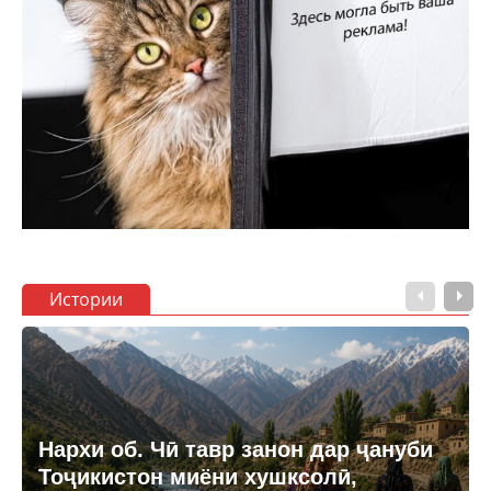
Истории
Нархи об. Чӣ тавр занон дар ҷануби
Тоҷикистон миёни хушксолӣ,