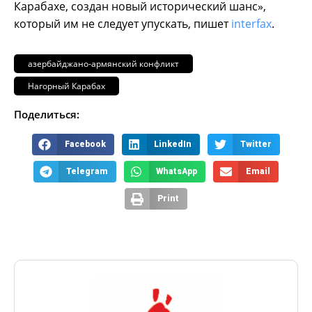
Карабахе, создан новый исторический шанс»,
который им не следует упускать, пишет
interfax
.
азербайджано-армянский конфликт
Нагорный Карабах
Поделиться:
Facebook
LinkedIn
Twitter
Telegram
WhatsApp
Email
Print