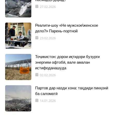
27.02.2026
Реалити-шоу «Не мужское\женское
дело?» Парень-портной
23.02.2026
Тоҷикистон: дорои иқтидори бузурги
энергияи офтобӣ, вале амалан
истифоданашуда
02.02.2026
Партов дар назди хона: таҳдиди пинҳонӣ
ба саломатӣ
14.01.2026