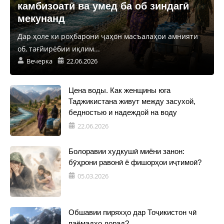
камбизоатӣ ва умед ба об зиндагӣ
мекунанд
Дар ҳоле ки роҳбарони ҷаҳон масъалаҳои амнияти
об, тағйирёбии иқлим...
Вечерка
22.06.2026
Цена воды. Как женщины юга
Таджикистана живут между засухой,
бедностью и надеждой на воду
22.06.2026
Болоравии худкушӣ миёни занон:
бӯҳрони равонӣ ё фишорҳои иҷтимоӣ?
05.03.2026
Обшавии пиряхҳо дар Тоҷикистон чӣ
паёмадҳо дорад?