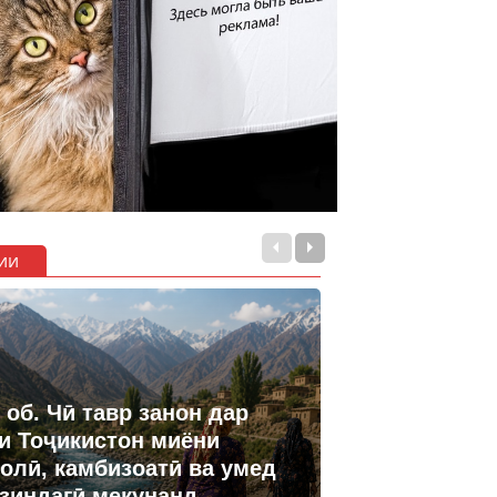
ии
 об. Чӣ тавр занон дар
и Тоҷикистон миёни
олӣ, камбизоатӣ ва умед
 зиндагӣ мекунанд