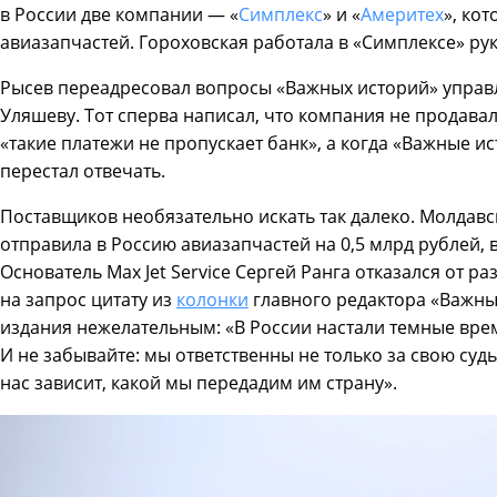
в России две компании — «
Симплекс
» и «
Америтех
», ко
авиазапчастей. Гороховская работала в «Симплексе» ру
Рысев переадресовал вопросы «Важных историй» управ
Уляшеву. Тот сперва написал, что компания не продавал
«такие платежи не пропускает банк», а когда «Важные и
перестал отвечать.
Поставщиков необязательно искать так далеко. Молдавск
отправила в Россию авиазапчастей на 0,5 млрд рублей, в 
Основатель Max Jet Service Сергей Ранга отказался от ра
на запрос цитату из
колонки
главного редактора «Важны
издания нежелательным: «В России настали темные вре
И не забывайте: мы ответственны не только за свою судь
нас зависит, какой мы передадим им страну».