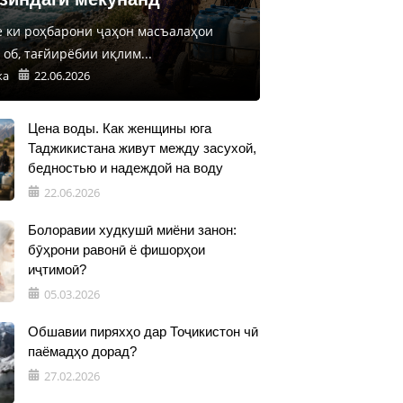
е ки роҳбарони ҷаҳон масъалаҳои
об, тағйирёбии иқлим...
ка
22.06.2026
Цена воды. Как женщины юга
Таджикистана живут между засухой,
бедностью и надеждой на воду
22.06.2026
Болоравии худкушӣ миёни занон:
бӯҳрони равонӣ ё фишорҳои
иҷтимоӣ?
05.03.2026
Обшавии пиряхҳо дар Тоҷикистон чӣ
паёмадҳо дорад?
27.02.2026