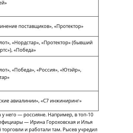
ей»
инение поставщиков», «Протектор»
лот», «Нордстар», «Протектор» (бывший
ртс»), «Победа»
от», «Победа», «Россия», «Ютэйр»,
тар»
ские авиалинии», «С7 инжиниринг»
 у него — россияне. Например, в топ-10
енефициары — Ирина Гороховская и Илья
торговли и работали там. Рысев учредил