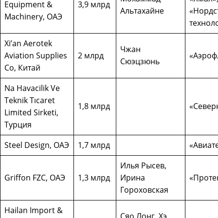
Equipment &
3,9 млрд
Альтахайне
«Нордст
Machinery, ОАЭ
технол
Xi’an Aerotek
Чжан
Aviation Supplies
2 млрд
«Аэроф
Сюэцзюнь
Co, Китай
Na Havacilik Ve
Teknik Tıcaret
1,8 млрд
«Северн
Limited Sirketi,
Турция
Steel Design, ОАЭ
1,7 млрд
«Авиат
Илья Рысев,
Griffon FZC, ОАЭ
1,3 млрд
Ирина
«Проте
Гороховская
Hailan Import &
Сяо Лонг, Хэ