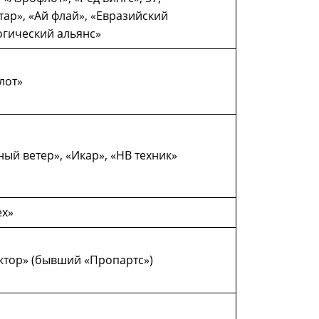
ар», «Ай флай», «Евразийский
огический альянс»
лот»
ый ветер», «Икар», «НВ техник»
ех»
ктор» (бывший «Пропартс»)