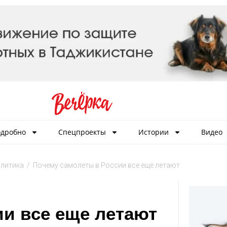
дробно
Спецпроекты
Истории
Видео
литика
/
Почему самолеты в России все еще летают
и все еще летают