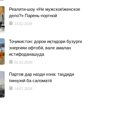
Реалити-шоу «Не мужское\женское
дело?» Парень-портной
23.02.2026
Тоҷикистон: дорои иқтидори бузурги
энергияи офтобӣ, вале амалан
истифоданашуда
02.02.2026
Партов дар назди хона: таҳдиди
пинҳонӣ ба саломатӣ
14.01.2026