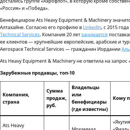
достались группе «Аэрофлот», в которую кроме собстве
«Россия» и «Победа».
Бенефициаром Ats Heavy Equipment & Machinery значи
Алтахайне. Согласно его профилю в
LinkedIn
, с 2015 год
Technical Services
. Компания 20 лет
занимается
поставкам
ее клиентов — крупнейшие европейские, арабские и ту
Aerospace Technical Services — гражданин Иордании
Аль
Ats Heavy Equipment & Machinery не ответила на запрос
Зарубежные продавцы, топ-10
Владельцы
Сумма
Компания,
или
продаж,
Кому п
страна
бенефициары
руб.
(где известны)
«Якутия
Ats Heavy
Мохаммад
«Ямал»,