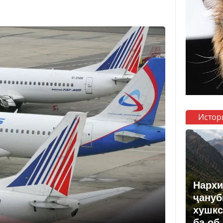
Истор
Нархи
ҷануб
хушкс
ба об