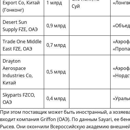
Export Co, Китай
1 млрд
«Лонгв
Суй
(Гонконг)
Desert Sun
0,9 млрд
«Объед
Supply FZE, ОАЭ
Trade One Middle
«Аэроф
0,7 млрд
East FZE, ОАЭ
«Пропа
Drayton
Aerospace
«Аэрофл
0,5 млрд
Industries Co,
«Нордс
Китай
Skyparts FZCO,
0,4 млрд
«Ураль
ОАЭ
При этом поставщик может быть иностранный, а хозяева
входит компания Griffon (ОАЭ). По данным Sayari, ее б
Рысев. Они окончили Всероссийскую академию внешней 