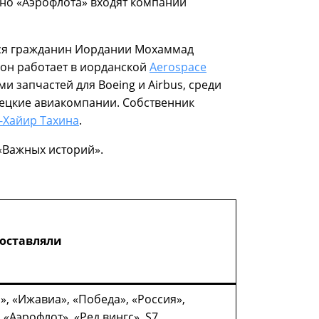
нно «Аэрофлота» входят компании
тся гражданин Иордании Мохаммад
а он работает в иорданской
Aerospace
и запчастей для Boeing и Airbus, среди
рецкие авиакомпании. Собственник
-Хайир Тахина
.
 «Важных историй».
оставляли
», «Ижавиа», «Победа», «Россия»,
 «Аэрофлот», «Ред вингс», S7,