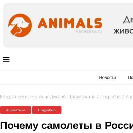
Новости
По
Вечёрка: медиакомпания Душанбе, Таджикистан
/
Подробно
/
Ана
Аналитика
Подробно
Почему самолеты в Росси