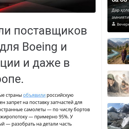
Дар ҳол
амнияти 
Вечер
ли поставщиков
для Boeing и
рции и даже в
опе.
ные страны
объявили
российскую
ен запрет на поставку запчастей для
странные самолеты — по числу бортов
сажиропотоку — примерно 95%. У
й — разобрать на детали часть