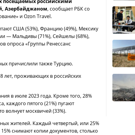
ых посещаемых российскими
ей, Азербайджаном
, сообщает РБК со
вание» и Ozon Travel.
тают США (53%), Францию (49%), Мексику
ыми — Мальдивы (71%), Сейшелы (68%),
атов опроса «Группы Ренессанс
ных причислили также Турцию.
18 лет, проживающих в российских
ия в июле 2023 года. Кроме того, 28%
а, каждого пятого (21%) пугают
о волнует москвичей (33%).
ных жителей. Каждый четвертый, или 25%
 15% снимают копии документов, столько