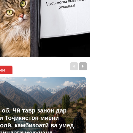
ии
 об. Чӣ тавр занон дар
и Тоҷикистон миёни
олӣ, камбизоатӣ ва умед
 зиндагӣ мекунанд