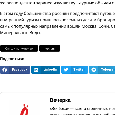
же респондентов заранее изучают культурные обычаи с
В этом году большинство россиян предпочитают путешес
внутренний туризм пришлось восемь из десяти бронирова
самых популярных направлений вошли Москва, Сочи, Са
Минеральные Воды.
Список популярных
туристы
Поделиться:
Facebook
LinkedIn
Twitter
Telegra
Вечерка
«Вечёрка» — газета столичных но
освещающие социальные проблем