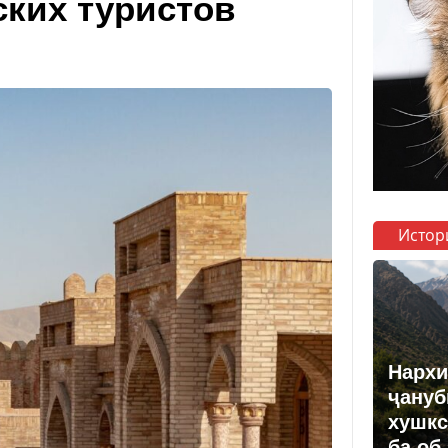
ских туристов
Истор
Нархи
ҷануб
хушкс
ба об