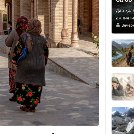
Дар ҳол
амнияти 
Вечер