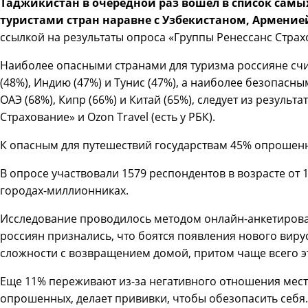
Таджикистан в очередной раз вошел в список сам
туристами стран наравне с Узбекистаном, Армени
ссылкой на результаты опроса «Группы Ренессанс Страхо
Наиболее опасными странами для туризма россияне счи
(48%), Индию (47%) и Тунис (47%), а наиболее безопасн
ОАЭ (68%), Кипр (66%) и Китай (65%), следует из результ
Страхование» и Ozon Travel (есть у РБК).
К опасным для путешествий государствам 45% опрошен
В опросе участвовали 1579 респондентов в возрасте от 
городах-миллионниках.
Исследование проводилось методом онлайн-анкетирован
россиян признались, что боятся появления нового вирус
сложности с возвращением домой, притом чаще всего эт
Еще 11% переживают из-за негативного отношения мест
опрошенных, делает прививки, чтобы обезопасить себя.