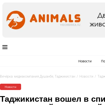
Новости
По
Вечёрка: медиакомпания Душанбе, Таджикистан
/
Новости
/
Тадж
Новости
Таджикистан вошел в сп