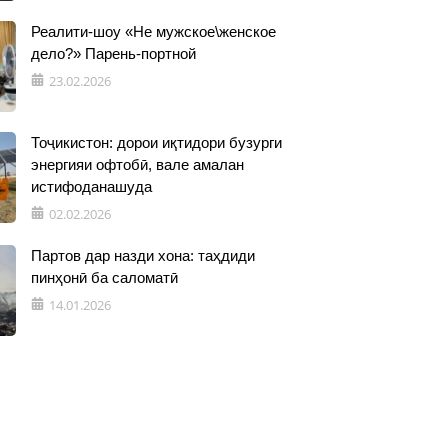
Реалити-шоу «Не мужское\женское
дело?» Парень-портной
23.02.2026
Тоҷикистон: дорои иқтидори бузурги
энергияи офтобӣ, вале амалан
истифоданашуда
02.02.2026
Партов дар назди хона: таҳдиди
пинҳонӣ ба саломатӣ
14.01.2026