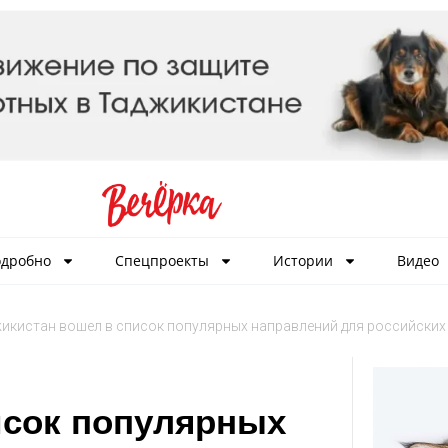
дробно
Спецпроекты
Истории
Видео
икистан вошел в список популярных направлений для российских
исок популярных