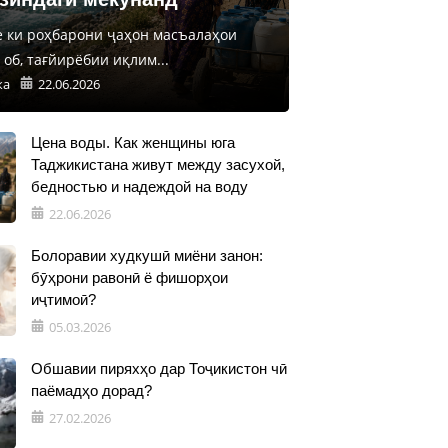
е ки роҳбарони ҷаҳон масъалаҳои
об, тағйирёбии иқлим...
ка
22.06.2026
Цена воды. Как женщины юга
Таджикистана живут между засухой,
бедностью и надеждой на воду
22.06.2026
Болоравии худкушӣ миёни занон:
бӯҳрони равонӣ ё фишорҳои
иҷтимоӣ?
05.03.2026
Обшавии пиряхҳо дар Тоҷикистон чӣ
паёмадҳо дорад?
27.02.2026