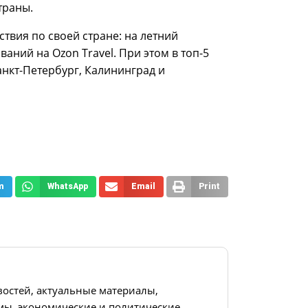
траны.
твия по своей стране: на летний
ний на Ozon Travel. При этом в топ-5
нкт-Петербург, Калининград и
m
WhatsApp
Email
Print
востей, актуальные материалы,
ы, экономические и политические