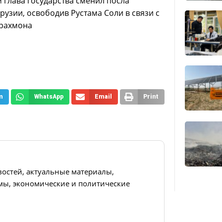
 глава государства сменил посла
рузии, освободив Рустама Соли в связи с
урахмона
m
WhatsApp
Email
Print
востей, актуальные материалы,
ы, экономические и политические