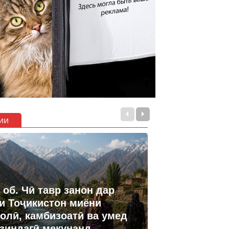
ии
 об. Чӣ тавр занон дар
и Тоҷикистон миёни
олӣ, камбизоатӣ ва умед
 зиндагӣ мекунанд