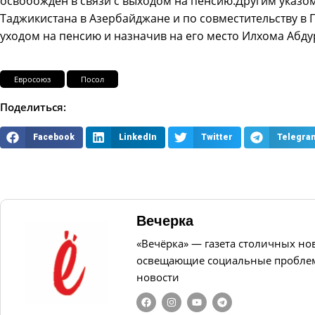
освобожден в связи с выходом на пенсию.Другим указом
Таджикистана в Азербайджане и по совместительству в Г
уходом на пенсию и назначив на его место Илхома Абд
Евросоюз
Посол
Поделиться:
Facebook
LinkedIn
Twitter
Telegra
Вечерка
«Вечёрка» — газета столичных но
освещающие социальные проблем
новости