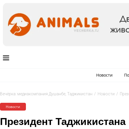
Новости
По
Вечёрка: медиакомпания Душанбе, Таджикистан
/
Новости
/
През
Новости
Президент Таджикистана