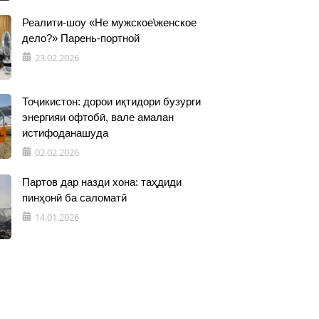
Реалити-шоу «Не мужское\женское
дело?» Парень-портной
23.02.2026
Тоҷикистон: дорои иқтидори бузурги
энергияи офтобӣ, вале амалан
истифоданашуда
02.02.2026
Партов дар назди хона: таҳдиди
пинҳонӣ ба саломатӣ
14.01.2026