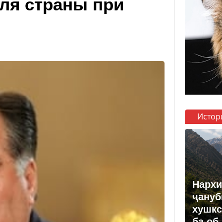
ля страны при
Истор
Нархи
ҷануб
хушкс
ба об