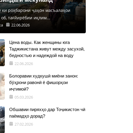
е ки роҳбарони ҷаҳон масъалаҳои
об, тағйирёбии иқлим...
ка
22.06.2026
Цена воды. Как женщины юга
Таджикистана живут между засухой,
бедностью и надеждой на воду
22.06.2026
Болоравии худкушӣ миёни занон:
бӯҳрони равонӣ ё фишорҳои
иҷтимоӣ?
05.03.2026
Обшавии пиряхҳо дар Тоҷикистон чӣ
паёмадҳо дорад?
27.02.2026