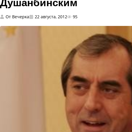
Душанбинским
От
Вечерка
22 августа, 2012
95