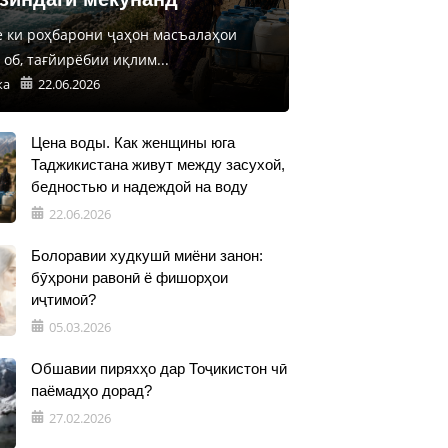
е ки роҳбарони ҷаҳон масъалаҳои
об, тағйирёбии иқлим...
ка
22.06.2026
Цена воды. Как женщины юга
Таджикистана живут между засухой,
бедностью и надеждой на воду
22.06.2026
Болоравии худкушӣ миёни занон:
бӯҳрони равонӣ ё фишорҳои
иҷтимоӣ?
05.03.2026
Обшавии пиряхҳо дар Тоҷикистон чӣ
паёмадҳо дорад?
27.02.2026