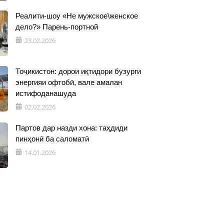
Реалити-шоу «Не мужское\женское
дело?» Парень-портной
23.02.2026
Тоҷикистон: дорои иқтидори бузурги
энергияи офтобӣ, вале амалан
истифоданашуда
02.02.2026
Партов дар назди хона: таҳдиди
пинҳонӣ ба саломатӣ
14.01.2026