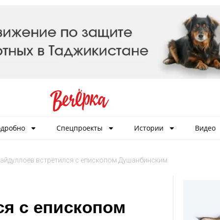
дробно
Спецпроекты
Истории
Видео
айдуллоев встретился с епископом Душанбинским
ся с епископом