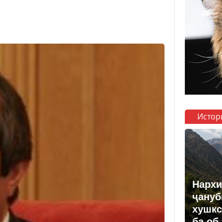
Истор
Нархи
ҷануб
хушкс
ба об