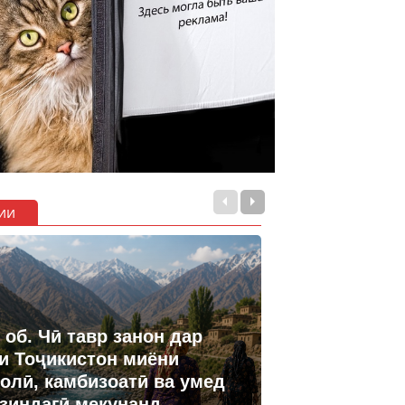
ии
 об. Чӣ тавр занон дар
и Тоҷикистон миёни
олӣ, камбизоатӣ ва умед
 зиндагӣ мекунанд