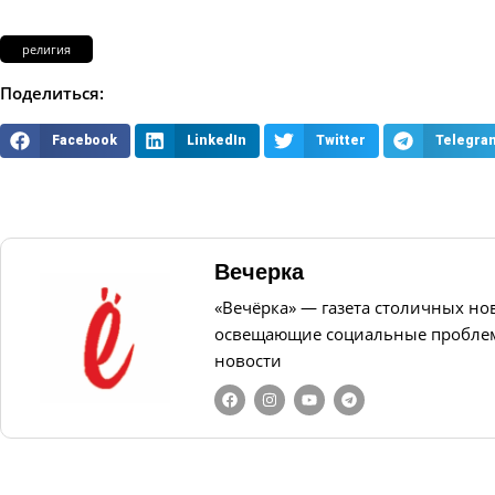
религия
Поделиться:
Facebook
LinkedIn
Twitter
Telegra
Вечерка
«Вечёрка» — газета столичных но
освещающие социальные проблем
новости