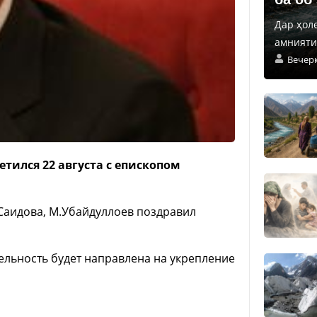
Дар ҳол
амнияти 
Вечер
тился 22 августа с епископом
Саидова, М.Убайдуллоев поздравил
тельность будет направлена на укрепление