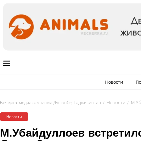
Новости
По
Вечёрка: медиакомпания Душанбе, Таджикистан
/
Новости
/
М.Уб
Новости
М.Убайдуллоев встретил