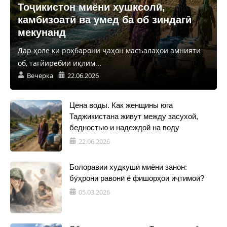
Тоҷикистон миёни хушксолӣ,
камбизоатӣ ва умед ба об зиндагӣ
мекунанд
Дар ҳоле ки роҳбарони ҷаҳон масъалаҳои амнияти
об, тағйирёбии иқлим...
Вечерка
22.06.2026
Цена воды. Как женщины юга
Таджикистана живут между засухой,
бедностью и надеждой на воду
22.06.2026
Болоравии худкушӣ миёни занон:
бӯҳрони равонӣ ё фишорҳои иҷтимоӣ?
05.03.2026