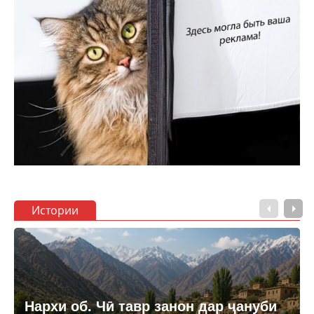
Истории
Нархи об. Чӣ тавр занон дар ҷануби