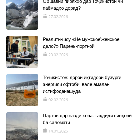
Обшавии пиряхҳо дар Тоҷикистон чӣ
паёмадҳо дорад?
27.02.2026
Реалити-шоу «Не мужское\женское
дело?» Парень-портной
23.02.2026
Тоҷикистон: дорои иқтидори бузурги
энергияи офтобӣ, вале амалан
истифоданашуда
02.02.2026
Партов дар назди хона: таҳдиди пинҳонӣ
ба саломатӣ
14.01.2026