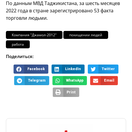
По данным МВД Таджикистана, за шесть месяцев
2022 года в стране зарегистрировано
53 факта
торговли людьми.
Компания "Джамол-2012"
похищении людей
работа
Поделиться:
Facebook
LinkedIn
Twitter
Telegram
WhatsApp
Email
Print