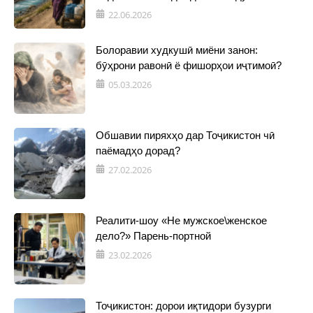
22.06.2026
Болоравии худкушӣ миёни занон:
бӯҳрони равонӣ ё фишорҳои иҷтимоӣ?
05.03.2026
Обшавии пиряхҳо дар Тоҷикистон чӣ
паёмадҳо дорад?
27.02.2026
Реалити-шоу «Не мужское\женское
дело?» Парень-портной
23.02.2026
Тоҷикистон: дорои иқтидори бузурги