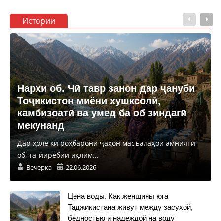
Истории
Нархи об. Чӣ тавр занон дар ҷануби
Тоҷикистон миёни хушксолӣ,
камбизоатӣ ва умед ба об зиндагӣ
мекунанд
Дар ҳоле ки роҳбарони ҷаҳон масъалаҳои амнияти
об, тағйирёбии иқлим...
Вечерка
22.06.2026
Цена воды. Как женщины юга
Таджикистана живут между засухой,
бедностью и надеждой на воду