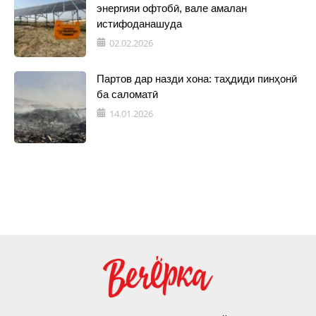
энергияи офтобӣ, вале амалан
истифоданашуда
02.02.2026
Партов дар назди хона: таҳдиди пинҳонӣ
ба саломатӣ
14.01.2026