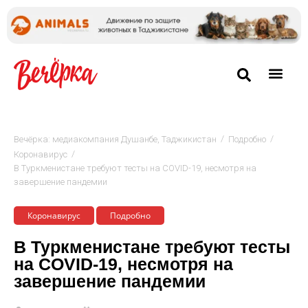
/
/
Вечёрка: медиакомпания Душанбе, Таджикистан
Подробно
/
Коронавирус
В Туркменистане требуют тесты на COVID-19, несмотря на
завершение пандемии
Коронавирус
Подробно
В Туркменистане требуют тесты
на COVID-19, несмотря на
завершение пандемии