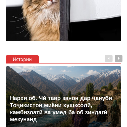
Истории
Нархи об. Чӣ тавр занон дар ҷануби
Тоҷикистон миёни хушксолӣ,
камбизоатӣ ва умед ба об зиндагӣ
мекунанд