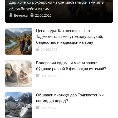
Дар ҳоле ки роҳбарони ҷаҳон масъалаҳои амнияти
об, тағйирёбии иқлим...
Вечерка
22.06.2026
Цена воды. Как женщины юга
Таджикистана живут между засухой,
бедностью и надеждой на воду
22.06.2026
Болоравии худкушӣ миёни занон:
бӯҳрони равонӣ ё фишорҳои иҷтимоӣ?
05.03.2026
Обшавии пиряхҳо дар Тоҷикистон чӣ
паёмадҳо дорад?
27.02.2026