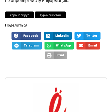
не опровергли эту информацию.
коронавирус
Туркменистан
Поделиться:
Facebook
LinkedIn
Twitter
Telegram
WhatsApp
Email
Print