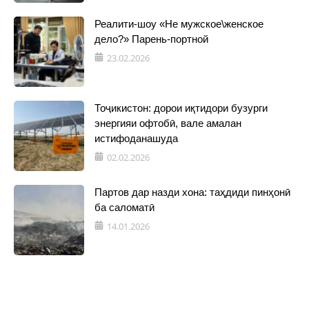
Реалити-шоу «Не мужское\женское
дело?» Парень-портной
23.02.2026
Тоҷикистон: дорои иқтидори бузурги
энергияи офтобӣ, вале амалан
истифоданашуда
02.02.2026
Партов дар назди хона: таҳдиди пинҳонӣ
ба саломатӣ
14.01.2026