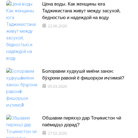
Цена воды. Как женщины юга
Таджикистана живут между засухой,
бедностью и надеждой на воду
22.06.2026
Болоравии худкушӣ миёни занон:
бӯҳрони равонӣ ё фишорҳои иҷтимоӣ?
05.03.2026
Обшавии пиряхҳо дар Тоҷикистон чӣ
паёмадҳо дорад?
27.02.2026