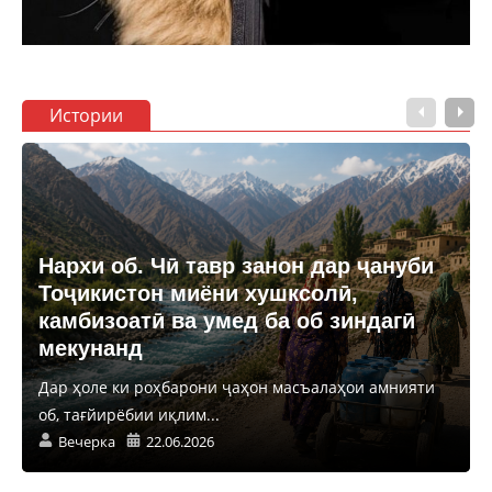
Истории
Нархи об. Чӣ тавр занон дар ҷануби
Тоҷикистон миёни хушксолӣ,
камбизоатӣ ва умед ба об зиндагӣ
мекунанд
Дар ҳоле ки роҳбарони ҷаҳон масъалаҳои амнияти
об, тағйирёбии иқлим...
Вечерка
22.06.2026