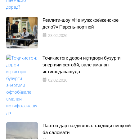
Реалити-шоу «Не мужское\женское
дело?» Парень-портной
23.02.2026
Тоҷикистон: дорои иқтидори бузурги
энергияи офтобӣ, вале амалан
истифоданашуда
02.02.2026
Партов дар назди хона: таҳдиди пинҳонӣ
ба саломатӣ