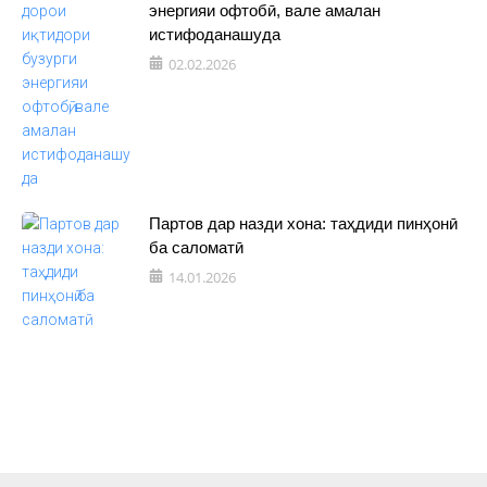
энергияи офтобӣ, вале амалан
истифоданашуда
02.02.2026
Партов дар назди хона: таҳдиди пинҳонӣ
ба саломатӣ
14.01.2026