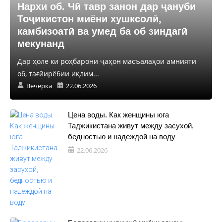
Нархи об. Чӣ тавр занон дар ҷануби
Тоҷикистон миёни хушксолӣ,
камбизоатӣ ва умед ба об зиндагӣ
мекунанд
Дар ҳоле ки роҳбарони ҷаҳон масъалаҳои амнияти
об, тағйирёбии иқлим...
Вечерка
22.06.2026
Цена воды. Как женщины юга
Таджикистана живут между засухой,
бедностью и надеждой на воду
22.06.2026