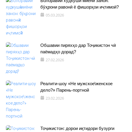
Болоравии худкушӣ миёни занон:
бӯҳрони равонӣ ё фишорҳои иҷтимоӣ?
05.03.2026
Обшавии пиряхҳо дар Тоҷикистон чӣ
паёмадҳо дорад?
27.02.2026
Реалити-шоу «Не мужское\женское
дело?» Парень-портной
23.02.2026
Тоҷикистон: дорои иқтидори бузурги