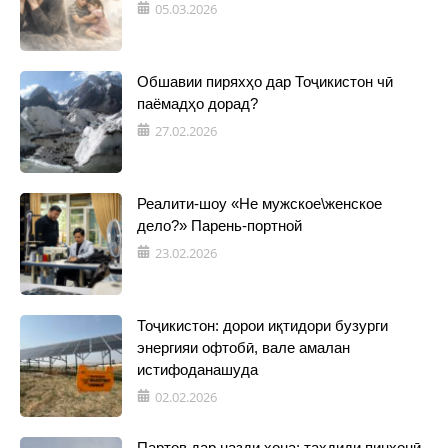
05.03.2026
Обшавии пиряхҳо дар Тоҷикистон чӣ
паёмадҳо дорад?
27.02.2026
Реалити-шоу «Не мужское\женское
дело?» Парень-портной
23.02.2026
Тоҷикистон: дорои иқтидори бузурги
энергияи офтобӣ, вале амалан
истифоданашуда
02.02.2026
Партов дар назди хона: таҳдиди пинҳонӣ