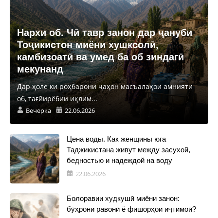
Нархи об. Чӣ тавр занон дар ҷануби
Тоҷикистон миёни хушксолӣ,
камбизоатӣ ва умед ба об зиндагӣ
мекунанд
Дар ҳоле ки роҳбарони ҷаҳон масъалаҳои амнияти
об, тағйирёбии иқлим...
Вечерка
22.06.2026
Цена воды. Как женщины юга
Таджикистана живут между засухой,
бедностью и надеждой на воду
22.06.2026
Болоравии худкушӣ миёни занон:
бӯҳрони равонӣ ё фишорҳои иҷтимоӣ?