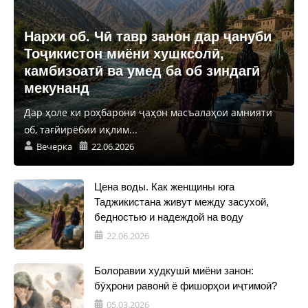
Нархи об. Чӣ тавр занон дар ҷануби
Тоҷикистон миёни хушксолӣ,
камбизоатӣ ва умед ба об зиндагӣ
мекунанд
Дар ҳоле ки роҳбарони ҷаҳон масъалаҳои амнияти
об, тағйирёбии иқлим...
Вечерка
22.06.2026
Цена воды. Как женщины юга
Таджикистана живут между засухой,
бедностью и надеждой на воду
22.06.2026
Болоравии худкушӣ миёни занон:
бӯҳрони равонӣ ё фишорҳои иҷтимоӣ?
05.03.2026