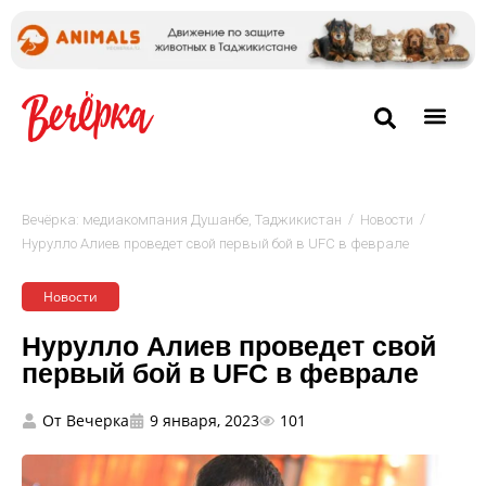
/
/
Вечёрка: медиакомпания Душанбе, Таджикистан
Новости
Нурулло Алиев проведет свой первый бой в UFC в феврале
Новости
Нурулло Алиев проведет свой
первый бой в UFC в феврале
От
Вечерка
9 января, 2023
101