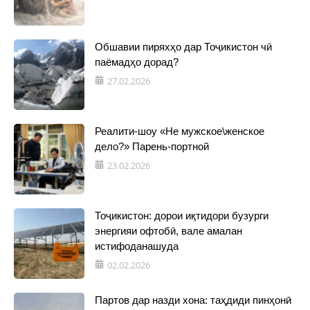
Обшавии пиряхҳо дар Тоҷикистон чӣ
паёмадҳо дорад?
27.02.2026
Реалити-шоу «Не мужское\женское
дело?» Парень-портной
23.02.2026
Тоҷикистон: дорои иқтидори бузурги
энергияи офтобӣ, вале амалан
истифоданашуда
02.02.2026
Партов дар назди хона: таҳдиди пинҳонӣ