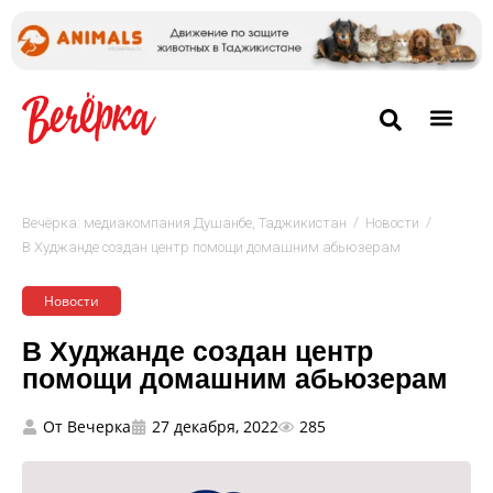
/
/
Вечёрка: медиакомпания Душанбе, Таджикистан
Новости
В Худжанде создан центр помощи домашним абьюзерам
Новости
В Худжанде создан центр
помощи домашним абьюзерам
От
Вечерка
27 декабря, 2022
285