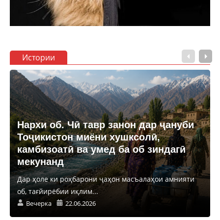
Истории
Нархи об. Чӣ тавр занон дар ҷануби
Тоҷикистон миёни хушксолӣ,
камбизоатӣ ва умед ба об зиндагӣ
мекунанд
Дар ҳоле ки роҳбарони ҷаҳон масъалаҳои амнияти
об, тағйирёбии иқлим...
Вечерка
22.06.2026