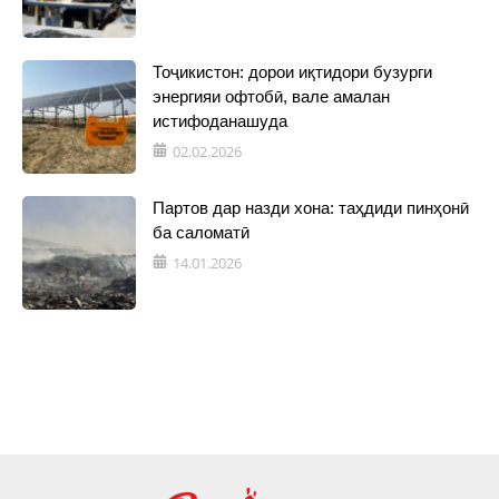
Тоҷикистон: дорои иқтидори бузурги
энергияи офтобӣ, вале амалан
истифоданашуда
02.02.2026
Партов дар назди хона: таҳдиди пинҳонӣ
ба саломатӣ
14.01.2026