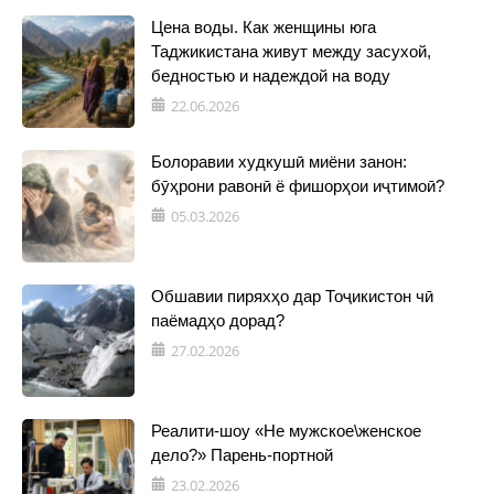
Цена воды. Как женщины юга
Таджикистана живут между засухой,
бедностью и надеждой на воду
22.06.2026
Болоравии худкушӣ миёни занон:
бӯҳрони равонӣ ё фишорҳои иҷтимоӣ?
05.03.2026
Обшавии пиряхҳо дар Тоҷикистон чӣ
паёмадҳо дорад?
27.02.2026
Реалити-шоу «Не мужское\женское
дело?» Парень-портной
23.02.2026