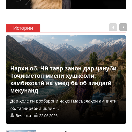
Истории
Нархи об. Чӣ тавр занон дар ҷануби
Тоҷикистон миёни хушксолӣ,
камбизоатӣ ва умед ба об зиндагӣ
мекунанд
Дар ҳоле ки роҳбарони ҷаҳон масъалаҳои амнияти
об, тағйирёбии иқлим...
Вечерка
22.06.2026