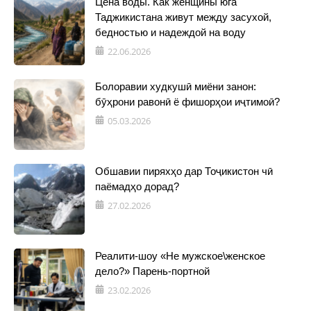
Цена воды. Как женщины юга
Таджикистана живут между засухой,
бедностью и надеждой на воду
22.06.2026
Болоравии худкушӣ миёни занон:
бӯҳрони равонӣ ё фишорҳои иҷтимоӣ?
05.03.2026
Обшавии пиряхҳо дар Тоҷикистон чӣ
паёмадҳо дорад?
27.02.2026
Реалити-шоу «Не мужское\женское
дело?» Парень-портной
23.02.2026