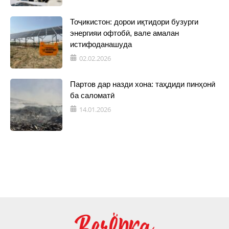
Тоҷикистон: дорои иқтидори бузурги
энергияи офтобӣ, вале амалан
истифоданашуда
02.02.2026
Партов дар назди хона: таҳдиди пинҳонӣ
ба саломатӣ
14.01.2026