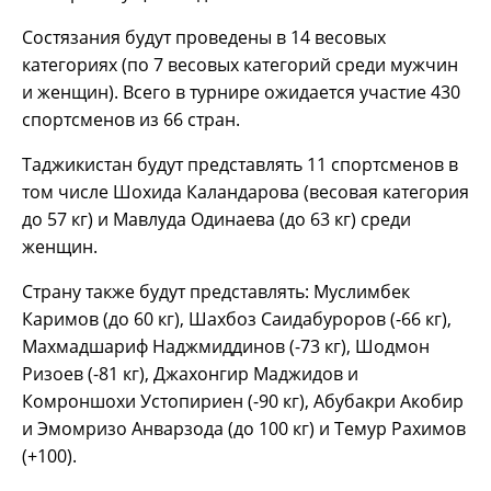
Состязания будут проведены в 14 весовых
категориях (по 7 весовых категорий среди мужчин
и женщин). Всего в турнире ожидается участие 430
спортсменов из 66 стран.
Таджикистан будут представлять 11 спортсменов в
том числе Шохида Каландарова (весовая категория
до 57 кг) и Мавлуда Одинаева (до 63 кг) среди
женщин.
Страну также будут представлять: Муслимбек
Каримов (до 60 кг), Шахбоз Саидабуроров (-66 кг),
Махмадшариф Наджмиддинов (-73 кг), Шодмон
Ризоев (-81 кг), Джахонгир Маджидов и
Комроншохи Устопириен (-90 кг), Абубакри Акобир
и Эмомризо Анварзода (до 100 кг) и Темур Рахимов
(+100).