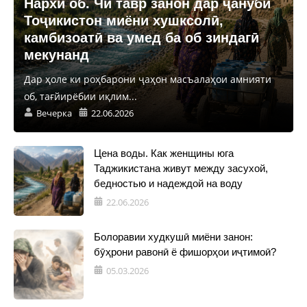
Нархи об. Чӣ тавр занон дар ҷануби
Тоҷикистон миёни хушксолӣ,
камбизоатӣ ва умед ба об зиндагӣ
мекунанд
Дар ҳоле ки роҳбарони ҷаҳон масъалаҳои амнияти
об, тағйирёбии иқлим...
Вечерка
22.06.2026
Цена воды. Как женщины юга
Таджикистана живут между засухой,
бедностью и надеждой на воду
22.06.2026
Болоравии худкушӣ миёни занон:
бӯҳрони равонӣ ё фишорҳои иҷтимоӣ?
05.03.2026