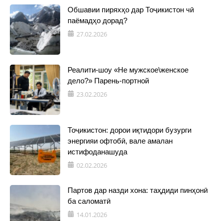
Обшавии пиряхҳо дар Тоҷикистон чӣ
паёмадҳо дорад?
27.02.2026
Реалити-шоу «Не мужское\женское
дело?» Парень-портной
23.02.2026
Тоҷикистон: дорои иқтидори бузурги
энергияи офтобӣ, вале амалан
истифоданашуда
02.02.2026
Партов дар назди хона: таҳдиди пинҳонӣ
ба саломатӣ
14.01.2026