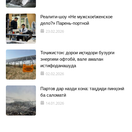
Реалити-шоу «Не мужское\женское
дело?» Парень-портной
23.02.2026
Тоҷикистон: дорои иқтидори бузурги
энергияи офтобӣ, вале амалан
истифоданашуда
02.02.2026
Партов дар назди хона: таҳдиди пинҳонӣ
ба саломатӣ
14.01.2026