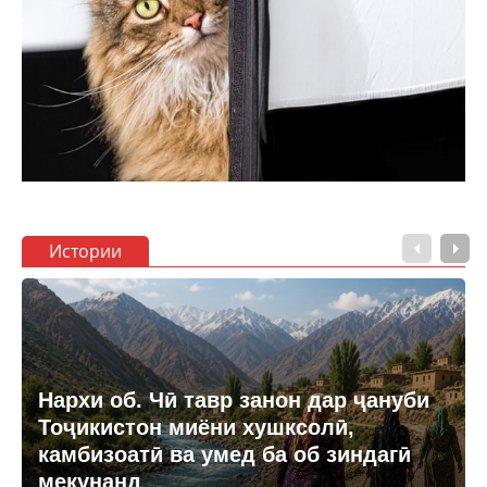
Истории
Нархи об. Чӣ тавр занон дар ҷануби
Тоҷикистон миёни хушксолӣ,
камбизоатӣ ва умед ба об зиндагӣ
мекунанд