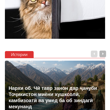
Истории
Нархи об. Чӣ тавр занон дар ҷануби
Тоҷикистон миёни хушксолӣ,
камбизоатӣ ва умед ба об зиндагӣ
мекунанд