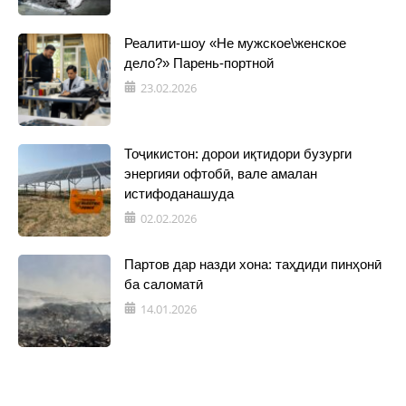
Реалити-шоу «Не мужское\женское
дело?» Парень-портной
23.02.2026
Тоҷикистон: дорои иқтидори бузурги
энергияи офтобӣ, вале амалан
истифоданашуда
02.02.2026
Партов дар назди хона: таҳдиди пинҳонӣ
ба саломатӣ
14.01.2026