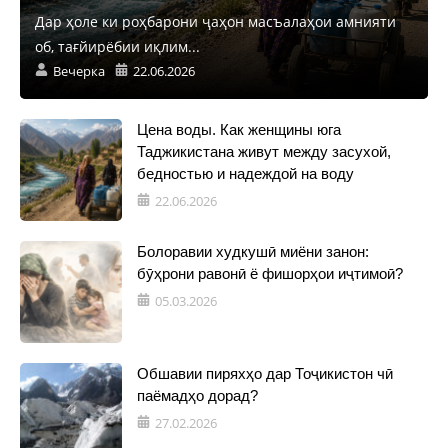
Дар ҳоле ки роҳбарони ҷаҳон масъалаҳои амнияти
об, тағйирёбии иқлим...
Вечерка
22.06.2026
Цена воды. Как женщины юга
Таджикистана живут между засухой,
бедностью и надеждой на воду
22.06.2026
Болоравии худкушӣ миёни занон:
бӯҳрони равонӣ ё фишорҳои иҷтимоӣ?
05.03.2026
Обшавии пиряхҳо дар Тоҷикистон чӣ
паёмадҳо дорад?
27.02.2026