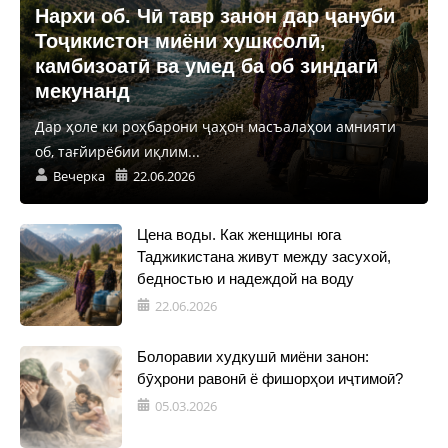
Нархи об. Чӣ тавр занон дар ҷануби
Тоҷикистон миёни хушксолӣ,
камбизоатӣ ва умед ба об зиндагӣ
мекунанд
Дар ҳоле ки роҳбарони ҷаҳон масъалаҳои амнияти
об, тағйирёбии иқлим...
Вечерка
22.06.2026
Цена воды. Как женщины юга
Таджикистана живут между засухой,
бедностью и надеждой на воду
22.06.2026
Болоравии худкушӣ миёни занон:
бӯҳрони равонӣ ё фишорҳои иҷтимоӣ?
05.03.2026