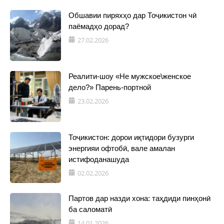
Обшавии пиряхҳо дар Тоҷикистон чӣ
паёмадҳо дорад?
27.02.2026
Реалити-шоу «Не мужское\женское
дело?» Парень-портной
23.02.2026
Тоҷикистон: дорои иқтидори бузурги
энергияи офтобӣ, вале амалан
истифоданашуда
02.02.2026
Партов дар назди хона: таҳдиди пинҳонӣ
ба саломатӣ
14.01.2026