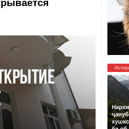
крывается
Истор
Нархи
ҷануб
хушкс
ба об