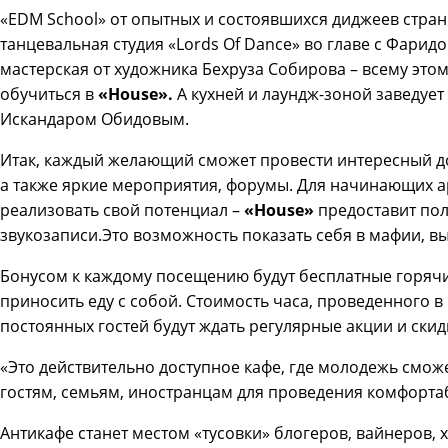
«EDM School» от опытных и состоявшихся диджеев стра
танцевальная студия «Lords Of Dance» во главе с Фарид
мастерская от художника Бехруза Собирова – всему это
обучиться в
«House».
А кухней и лаундж-зоной заведует
Искандаром Обидовым.
Итак, каждый желающий сможет провести интересный дос
а также яркие мероприятия, форумы. Для начинающих а
реализовать свой потенциал –
«House»
предоставит по
звукозаписи.Это возможность показать себя в мафии, вы
Бонусом к каждому посещению будут бесплатные горячи
приносить еду с собой. Стоимость часа, проведенного в 
постоянных гостей будут ждать регулярные акции и скид
«Это действительно доступное кафе, где молодежь смож
гостям, семьям, иностранцам для проведения комфортаб
Антикафе станет местом «тусовки» блогеров, вайнеров,