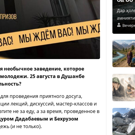
Дар ҳол
амнияти 
Вечер
я необычное заведение, которое
молодежи. 25 августа в Душанбе
льность?
для проведения приятного досуга,
ции лекций, дискуссий, мастер-классов и
тите не за еду, а за время, проведенное в
дуром Дадабаевым и Бехрузом
жь (и не только).