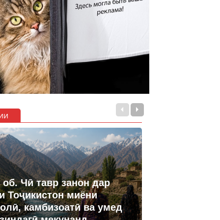
ии
 об. Чӣ тавр занон дар
и Тоҷикистон миёни
олӣ, камбизоатӣ ва умед
 зиндагӣ мекунанд