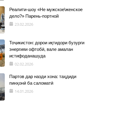
Реалити-шоу «Не мужское\женское
дело?» Парень-портной
23.02.2026
Тоҷикистон: дорои иқтидори бузурги
энергияи офтобӣ, вале амалан
истифоданашуда
02.02.2026
Партов дар назди хона: таҳдиди
пинҳонӣ ба саломатӣ
14.01.2026