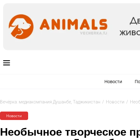
Новости
По
Вечёрка: медиакомпания Душанбе, Таджикистан
/
Новости
/
Необ
Новости
Необычное творческое п