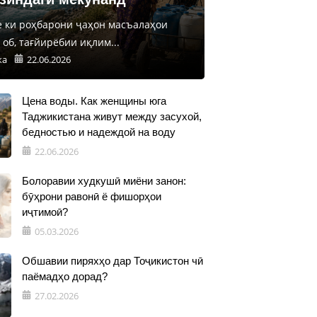
е ки роҳбарони ҷаҳон масъалаҳои
об, тағйирёбии иқлим...
ка
22.06.2026
Цена воды. Как женщины юга
Таджикистана живут между засухой,
бедностью и надеждой на воду
22.06.2026
Болоравии худкушӣ миёни занон:
бӯҳрони равонӣ ё фишорҳои
иҷтимоӣ?
05.03.2026
Обшавии пиряхҳо дар Тоҷикистон чӣ
паёмадҳо дорад?
27.02.2026