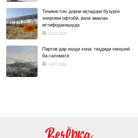
Тоҷикистон: дорои иқтидори бузурги
энергияи офтобӣ, вале амалан
истифоданашуда
02.02.2026
Партов дар назди хона: таҳдиди пинҳонӣ
ба саломатӣ
14.01.2026