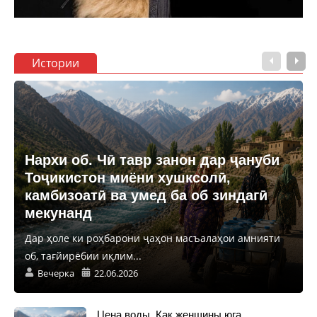
Истории
Нархи об. Чӣ тавр занон дар ҷануби
Тоҷикистон миёни хушксолӣ,
камбизоатӣ ва умед ба об зиндагӣ
мекунанд
Дар ҳоле ки роҳбарони ҷаҳон масъалаҳои амнияти
об, тағйирёбии иқлим...
Вечерка
22.06.2026
Цена воды. Как женщины юга