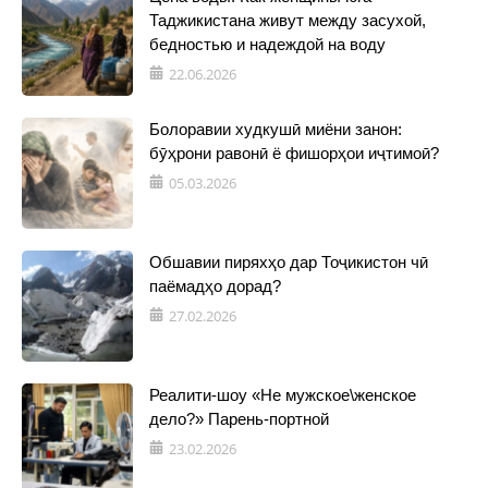
Таджикистана живут между засухой,
бедностью и надеждой на воду
22.06.2026
Болоравии худкушӣ миёни занон:
бӯҳрони равонӣ ё фишорҳои иҷтимоӣ?
05.03.2026
Обшавии пиряхҳо дар Тоҷикистон чӣ
паёмадҳо дорад?
27.02.2026
Реалити-шоу «Не мужское\женское
дело?» Парень-портной
23.02.2026